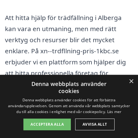
Att hitta hjälp för trädfällning i Alberga
kan vara en utmaning, men med rätt
verktyg och resurser blir det mycket
enklare. På xn--trdfllning-pris-1kbc.se
erbjuder vi en plattform som hjälper dig
att hitta professionella företag för
×
trädfällning i ditt närområde. Oavsett om
Denna webbplats använder
cookies
du behöver ta bort enstaka träd eller
Denna webbplats använder cookies för att förbättra
säkerställa att området är säkert och
användarupplevelsen. Genom att använda vår webbplats samtycker
du till alla cookies i enlighet med vår cookiepolicy.
Läs mer
tillgängligt, kan du få hjälp av experter
ACCEPTERA ALLA
AVVISA ALLT
som är specialiserade på trädfällning.