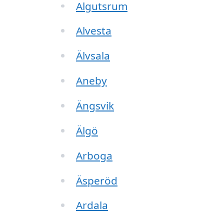
Algutsrum
Alvesta
Älvsala
Aneby
Ängsvik
Älgö
Arboga
Äsperöd
Ardala