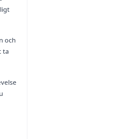
ligt
on och
 ta
evelse
du