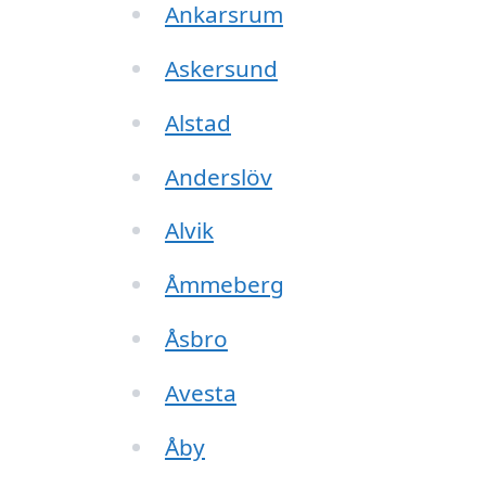
Ankarsrum
Askersund
Alstad
Anderslöv
Alvik
Åmmeberg
Åsbro
Avesta
Åby