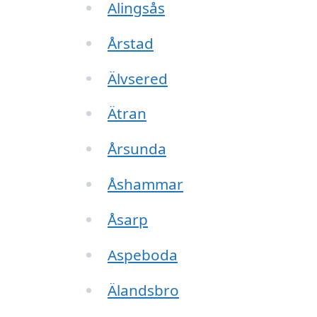
Alingsås
Årstad
Älvsered
Ätran
Årsunda
Åshammar
Åsarp
Aspeboda
Älandsbro