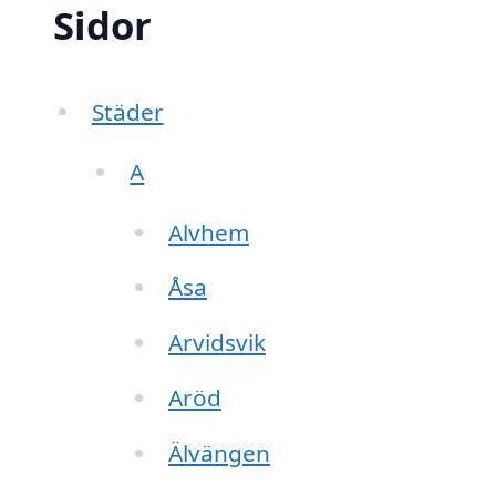
Sidor
Städer
A
Alvhem
Åsa
Arvidsvik
Aröd
Älvängen