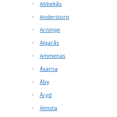
Abbekås
Anderstorp
Arninge
Älgarås
Ammenäs
Åsarna
Åby
Åryd
Älmsta