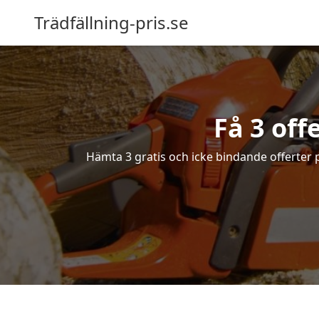
Trädfällning-pris.se
Få 3 off
Hämta 3 gratis och icke bindande offerter på