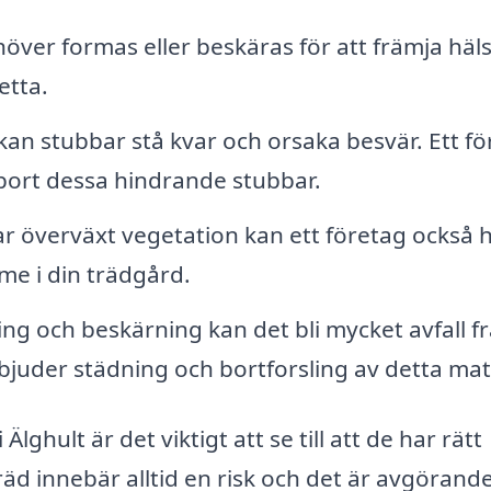
ver formas eller beskäras för att främja häl
etta.
 kan stubbar stå kvar och orsaka besvär. Ett f
 bort dessa hindrande stubbar.
 överväxt vegetation kan ett företag också h
me i din trädgård.
ing och beskärning kan det bli mycket avfall f
bjuder städning och bortforsling av detta mate
Älghult är det viktigt att se till att de har rätt
räd innebär alltid en risk och det är avgörande