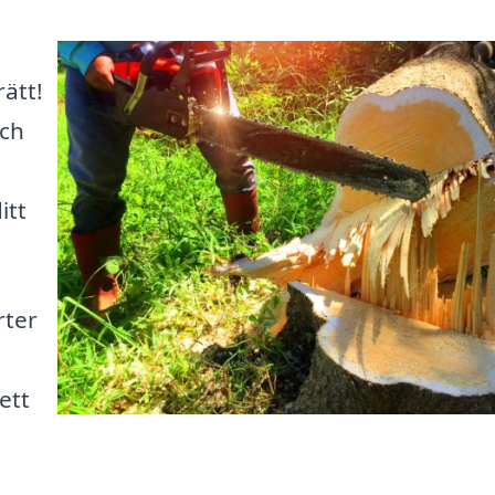
rätt!
och
itt
rter
ett