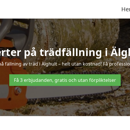
He
erter på trädfällning i Älg
 fällning av träd i Älghult – helt utan kostnad! Få profession
Få 3 erbjudanden, gratis och utan förpliktelser