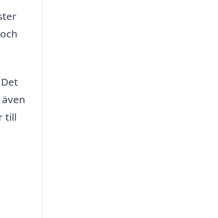
ster
 och
 Det
h även
till