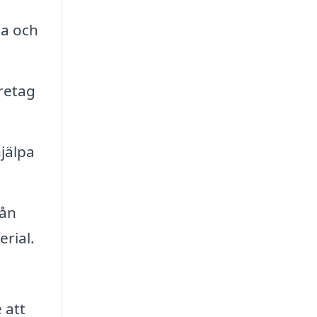
sa och
öretag
jälpa
rån
rial.
 att