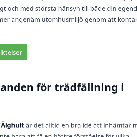
tligt och med största hänsyn till både din ege
en mer angenäm utomhusmiljö genom att konta
iktelser
danden för trädfällning i
i Älghult
är det alltid en bra idé att inhämtar 
nte bara att få en bättre förståelse för vilka