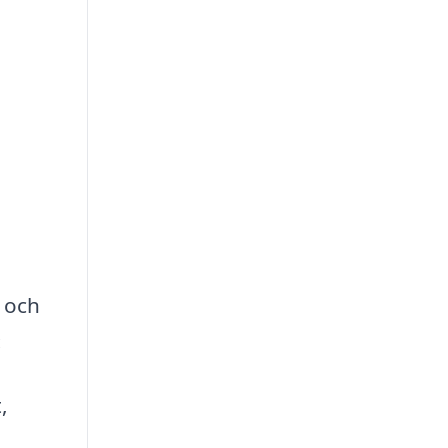
r och
:
,