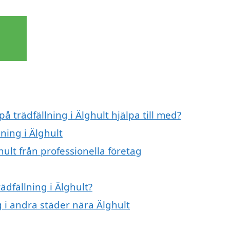
å trädfällning i Älghult hjälpa till med?
lning i Älghult
hult från professionella företag
ädfällning i Älghult?
ng i andra städer nära Älghult