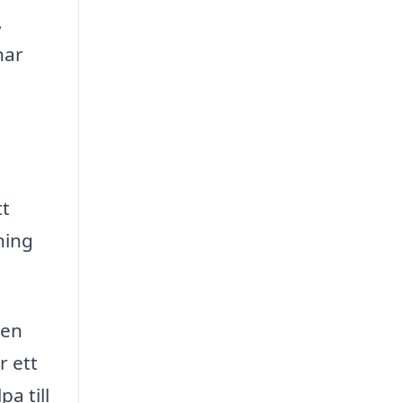
.
har
tt
ning
 en
r ett
a till