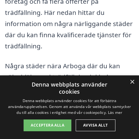
företag och få flera offerter på
trädfällning. Här nedan hittar du
information om några närliggande städer
där du kan finna kvalificerade tjänster för
trädfällning.
Några städer nära Arboga där du kan
söka hjälp med trädfällning inkluderar:
×
Denna webbplats använder
cookies
Västerås
Denna webbplats använder cookies för att förbättra
användarupplevelsen. Genom att använda vår webbplats samtycker
Kungsör
du till alla cookies i enlighet med vår cookiepolicy.
Läs mer
ACCEPTERA ALLA
AVVISA ALLT
Hallstahammar