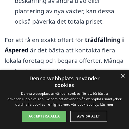
beskärning av andra träd eller
plantering av nya växter, kan dessa
också påverka det totala priset.
För att få en exakt offert för
trädfällning i
Äspered
är det bästa att kontakta flera
lokala företag och begära offerter. Många
professionella trädfällare erbjuder
×
Denna webbplats använder
kostnadsfria bedömningar och kan ge en
cookies
mer exakt uppskattning baserat på
Denna webbplats använder cookies för att förbättra
användarupplevelsen. Genom att använda vår webbplats samtycker
specifika omständigheter och dina
du till alla cookies i enlighet med vår cookiepolicy.
Läs mer
önskemål. Genom att jämföra olika
ACCEPTERA ALLA
AVVISA ALLT
offerter kan du hitta ett företag som