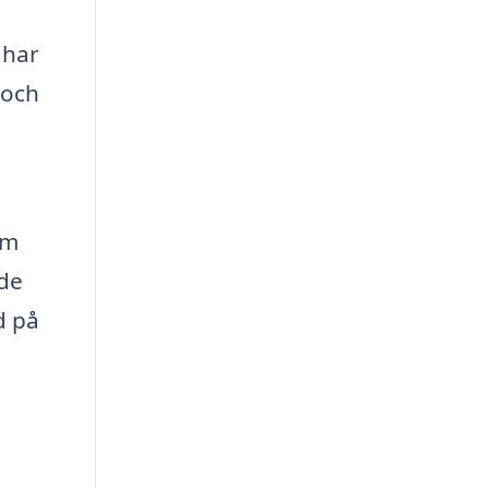
 har
 och
om
ade
d på