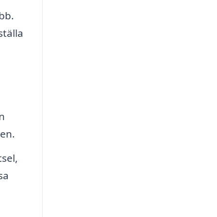
bb.
tälla
n
gen.
sel,
sa