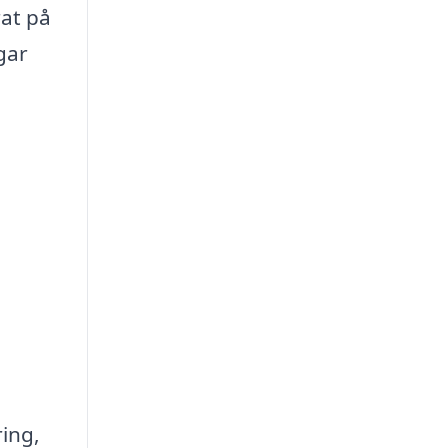
rat på
ngar
ing,