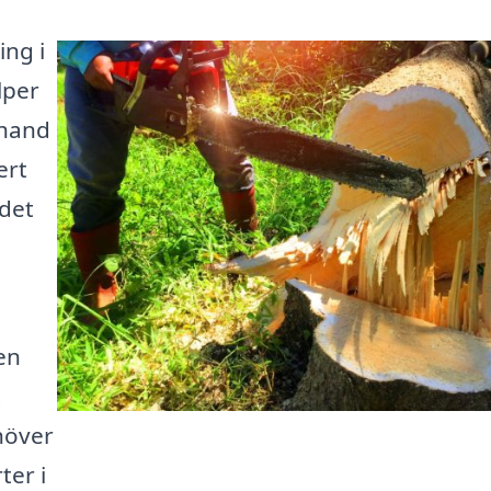
ing i
lper
 hand
ert
 det
en
.
höver
ter i