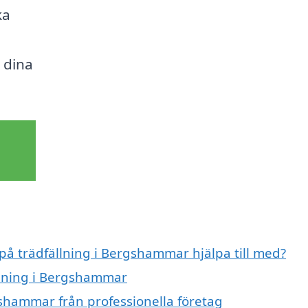
ka
 dina
 på trädfällning i Bergshammar hjälpa till med?
ällning i Bergshammar
gshammar från professionella företag