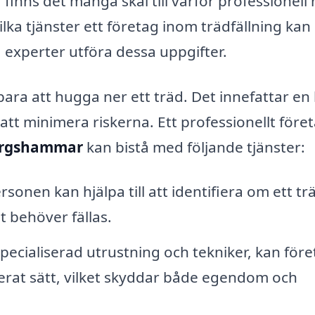
finns det många skäl till varför professionell 
ilka tjänster ett företag inom trädfällning kan
a experter utföra dessa uppgifter.
bara att hugga ner ett träd. Det innefattar en 
att minimera riskerna. Ett professionellt före
Bergshammar
kan bistå med följande tjänster:
sonen kan hjälpa till att identifiera om ett tr
et behöver fällas.
cialiserad utrustning och tekniker, kan före
llerat sätt, vilket skyddar både egendom och