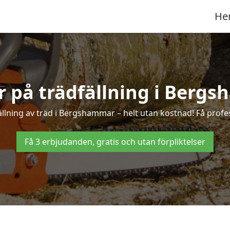
He
er på trädfällning i Berg
llning av träd i Bergshammar – helt utan kostnad! Få profess
Få 3 erbjudanden, gratis och utan förpliktelser