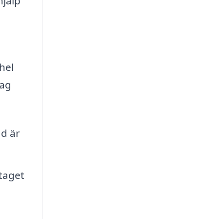
hjälp
hel
tag
äd är
taget