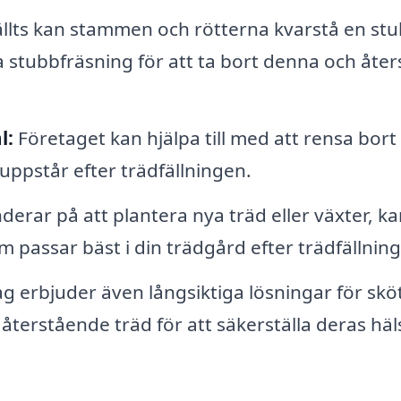
fällts kan stammen och rötterna kvarstå en stu
a stubbfräsning för att ta bort denna och åters
l:
Företaget kan hjälpa till med att rensa bort
uppstår efter trädfällningen.
erar på att plantera nya träd eller växter, ka
 passar bäst i din trädgård efter trädfällnin
 erbjuder även långsiktiga lösningar för sköt
 återstående träd för att säkerställa deras häl