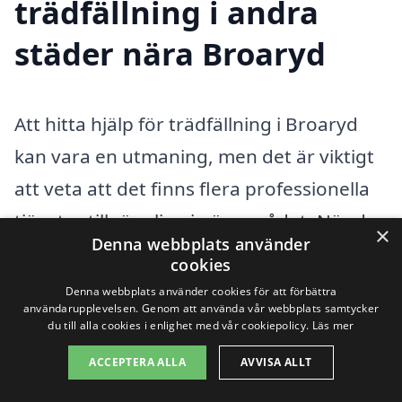
trädfällning i andra
städer nära Broaryd
Att hitta hjälp för trädfällning i Broaryd
kan vara en utmaning, men det är viktigt
att veta att det finns flera professionella
tjänster tillgängliga i närområdet. När du
×
Denna webbplats använder
söker efter ett pålitligt företag för
cookies
trädfällning, är det bra att överväga
Denna webbplats använder cookies för att förbättra
användarupplevelsen. Genom att använda vår webbplats samtycker
tjänster från omgivande städer, där
du till alla cookies i enlighet med vår cookiepolicy.
Läs mer
experter kan erbjuda sina tjänster med
ACCEPTERA ALLA
AVVISA ALLT
hög kvalitet och engagemang. Här är