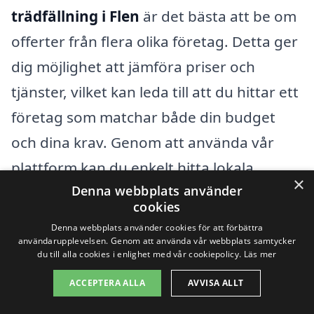
trädfällning i Flen
är det bästa att be om
offerter från flera olika företag. Detta ger
dig möjlighet att jämföra priser och
tjänster, vilket kan leda till att du hittar ett
företag som matchar både din budget
och dina krav. Genom att använda vår
plattform kan du enkelt hitta lokala
×
Denna webbplats använder
entreprenörer som specialiserar sig på
cookies
trädfällning och begära kostnadsfria
Denna webbplats använder cookies för att förbättra
offerter. Genom att välja rätt företag kan
användarupplevelsen. Genom att använda vår webbplats samtycker
du till alla cookies i enlighet med vår cookiepolicy.
Läs mer
du säkerställa att arbetet utförs
ACCEPTERA ALLA
AVVISA ALLT
professionellt och effektivt, vilket är