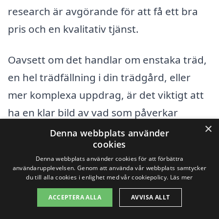
research är avgörande för att få ett bra
pris och en kvalitativ tjänst.
Oavsett om det handlar om enstaka träd,
en hel trädfällning i din trädgård, eller
mer komplexa uppdrag, är det viktigt att
ha en klar bild av vad som påverkar
×
kostnaden. Genom att vara välinformerad
Denna webbplats använder
cookies
kan du enklare fatta beslut och välja det
Denna webbplats använder cookies för att förbättra
företag som bäst passar dina behov och
användarupplevelsen. Genom att använda vår webbplats samtycker
du till alla cookies i enlighet med vår cookiepolicy.
Läs mer
din budget.
ACCEPTERA ALLA
AVVISA ALLT
Få 3 erbjudanden, gratis och utan