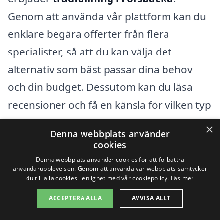
Genom att använda vår plattform kan du
enklare begära offerter från flera
specialister, så att du kan välja det
alternativ som bäst passar dina behov
och din budget. Dessutom kan du läsa
recensioner och få en känsla för vilken typ
av service varje företag erbjuder, vilket
×
Denna webbplats använder
kan hjälpa dig att fatta ett klokt beslut.
cookies
Denna webbplats använder cookies för att förbättra
Oavsett om det handlar om en enstaka
användarupplevelsen. Genom att använda vår webbplats samtycker
du till alla cookies i enlighet med vår cookiepolicy.
Läs mer
trädfällning eller en större fällningsjob, är
ACCEPTERA ALLA
AVVISA ALLT
det viktigt att du samlar in information