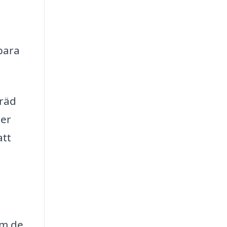
nbara
träd
ter
att
om de