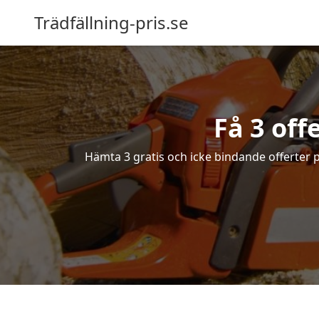
Trädfällning-pris.se
Få 3 off
Hämta 3 gratis och icke bindande offerter på