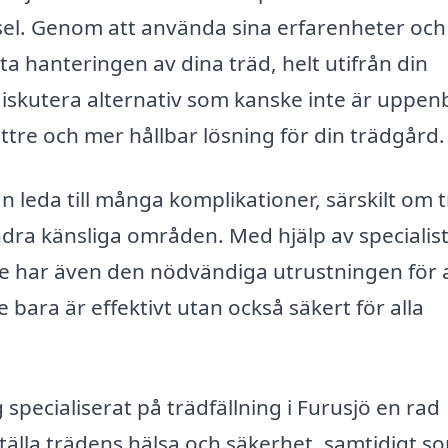
tsel. Genom att använda sina erfarenheter och
 hanteringen av dina träd, helt utifrån din
 diskutera alternativ som kanske inte är uppe
bättre och mer hållbar lösning för din trädgård.
n leda till många komplikationer, särskilt om 
ndra känsliga områden. Med hjälp av specialis
e har även den nödvändiga utrustningen för 
e bara är effektivt utan också säkert för alla
specialiserat på trädfällning i Furusjö en rad
tälla trädens hälsa och säkerhet, samtidigt s