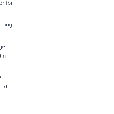
er för
rning
ge
din
e
bort