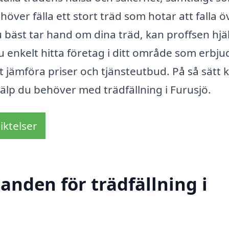
er fälla ett stort träd som hotar att falla ö
du bäst tar hand om dina träd, kan proffsen hjä
u enkelt hitta företag i ditt område som erbju
att jämföra priser och tjänsteutbud. På så sätt 
hjälp du behöver med trädfällning i Furusjö.
iktelser
danden för trädfällning i