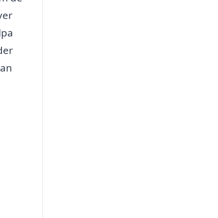
ver
lpa
der
kan