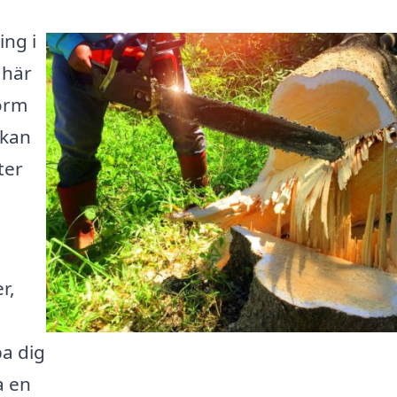
ing i
 här
form
 kan
ter
r,
pa dig
a en