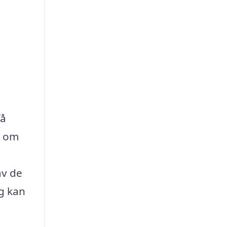
få
t om
av de
ag kan