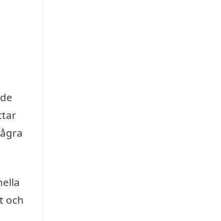
åde
ttar
några
ella
t och