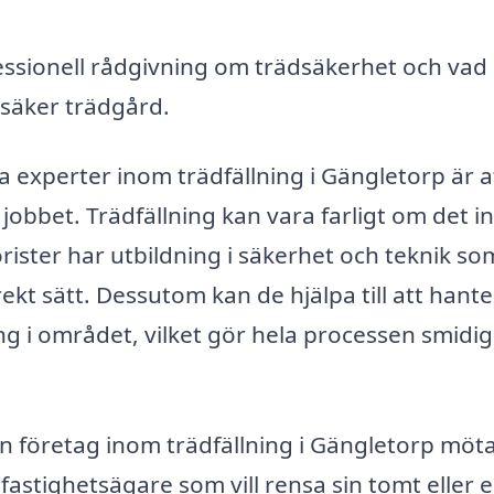
ssionell rådgivning om trädsäkerhet och vad
 säker trädgård.
a experter inom trädfällning i Gängletorp är a
jobbet. Trädfällning kan vara farligt om det i
orister har utbildning i säkerhet och teknik so
rekt sätt. Dessutom kan de hjälpa till att hant
ing i området, vilket gör hela processen smidi
an företag inom trädfällning i Gängletorp möt
astighetsägare som vill rensa sin tomt eller 