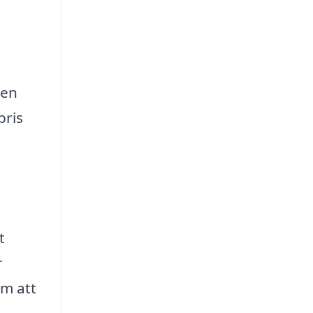
men
pris
t
r
om att