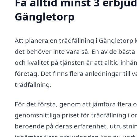
Få alltid minst 3 erbju
Gängletorp
Att planera en trädfällning i Gängletor
det behöver inte vara så. En av de bästa s
och kvalitet på tjänsten är att alltid inh
företag. Det finns flera anledningar till 
trädfällning.
För det första, genom att jämföra flera 
genomsnittliga priset för trädfällning i 
beroende på deras erfarenhet, utrustning
inhämtar flera erbjudanden kan du undvi