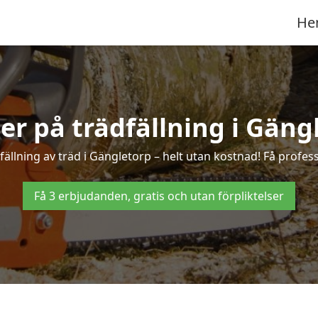
He
ter på trädfällning i Gäng
ällning av träd i Gängletorp – helt utan kostnad! Få professi
Få 3 erbjudanden, gratis och utan förpliktelser