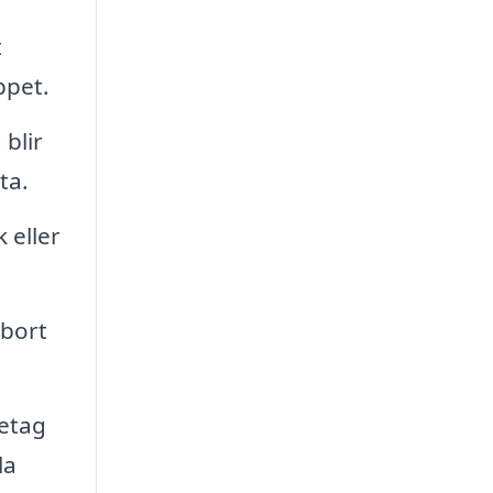
t
ppet.
blir
ta.
 eller
 bort
retag
la