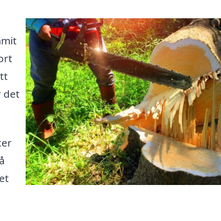
mmit
ort
tt
r det
ter
på
et