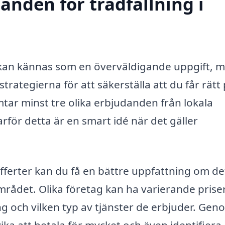
danden för trädfällning i
p kan kännas som en överväldigande uppgift, 
trategierna för att säkerställa att du får rätt 
ämtar minst tre olika erbjudanden från lokala
varför detta är en smart idé när det gäller
offerter kan du få en bättre uppfattning om de
området. Olika företag kan ha varierande prise
 och vilken typ av tjänster de erbjuder. Gen
ka att betala för mycket och även identifiera