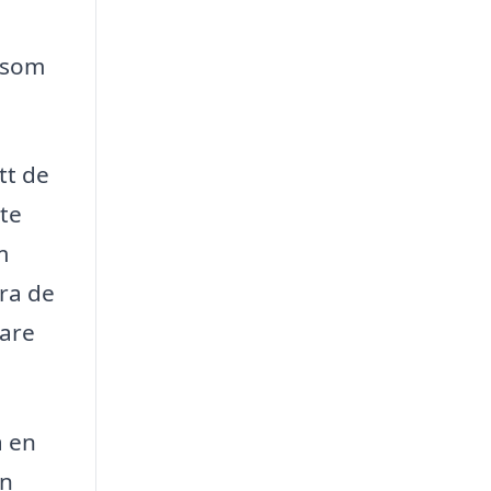
 som
tt de
nte
m
era de
gare
a en
en