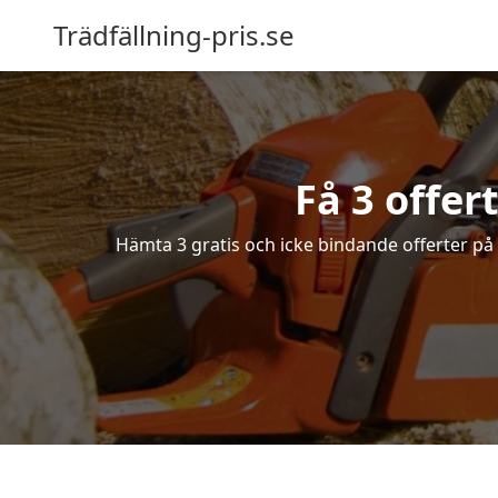
Trädfällning-pris.se
Få 3 offer
Hämta 3 gratis och icke bindande offerter på f