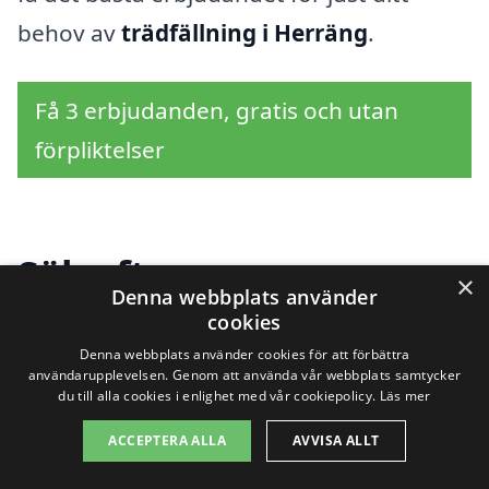
behov av
trädfällning i Herräng
.
Få 3 erbjudanden, gratis och utan
förpliktelser
Sök efter en
×
Denna webbplats använder
professionell för
cookies
Denna webbplats använder cookies för att förbättra
trädfällning i andra
användarupplevelsen. Genom att använda vår webbplats samtycker
du till alla cookies i enlighet med vår cookiepolicy.
Läs mer
städer nära Herräng
ACCEPTERA ALLA
AVVISA ALLT