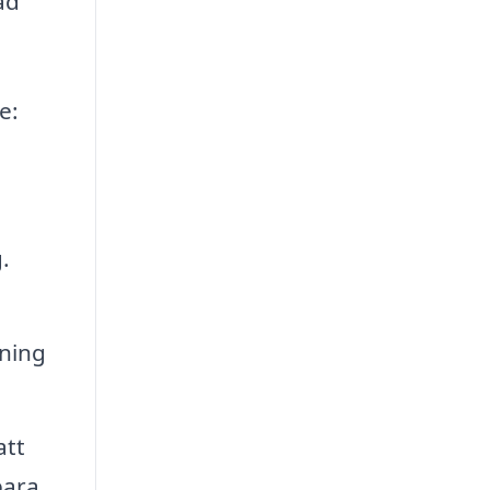
ad
e:
e
.
tning
att
bara