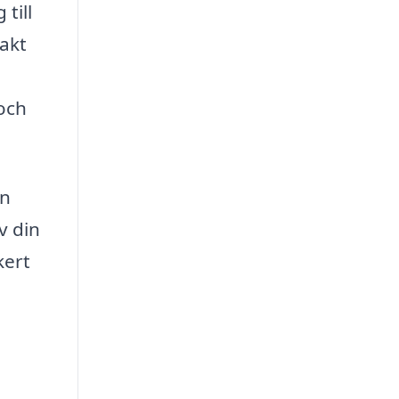
till
xakt
och
en
v din
kert