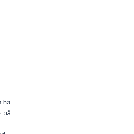
n ha
e på