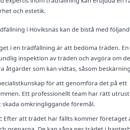
ed expertis inom trädfällning kan erbjuda en r
rhet och estetik.
rädfällning i Höviksnäs kan de bistå med följand
get i en trädfällning är att bedöma träden. En
rundlig inspektion av träden och avgöra om d
dra åtgärder som kan vidtas, såsom beskärning
pecialistkunskap för att genomföra det på ett
rymmen. Ett professionellt team har rätt utrus
att skada omkringliggande föremål.
:
Efter att trädet har fällts kommer företaget 
h grenarna. De kan såga ner trädet i hanter