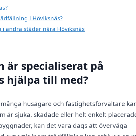
äs?
rädfällning i Höviksnäs?
ng i andra städer nära Höviksnäs
 är specialiserat på
s hjälpa till med?
om många husägare och fastighetsförvaltare ka
 är sjuka, skadade eller helt enkelt placerad
 byggnader, kan det vara dags att överväga