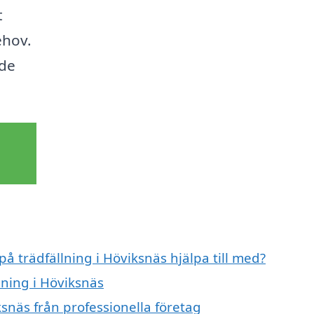
t
ehov.
åde
på trädfällning i Höviksnäs hjälpa till med?
lning i Höviksnäs
ksnäs från professionella företag