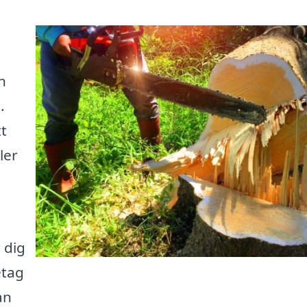
n
.
t
ler
 dig
etag
an