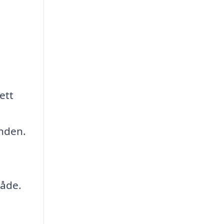
ett
anden.
råde.