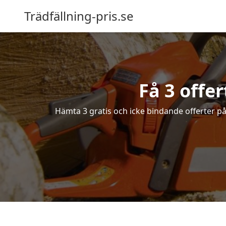
Trädfällning-pris.se
Få 3 offer
Hämta 3 gratis och icke bindande offerter på f