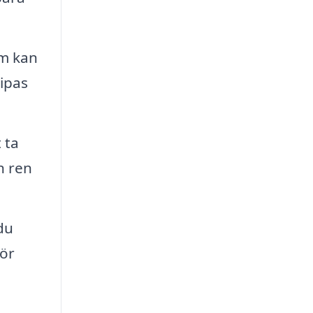
em kan
ipas
 ta
n ren
du
för