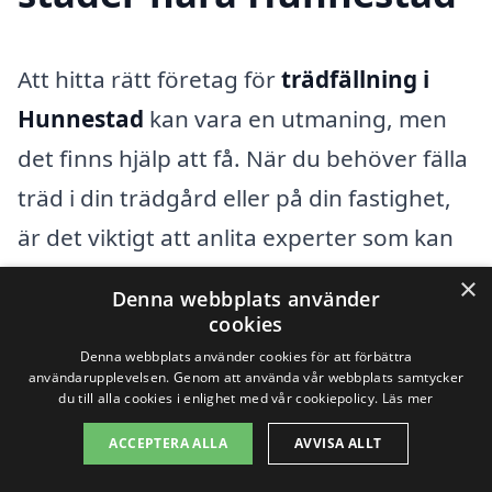
Att hitta rätt företag för
trädfällning i
Hunnestad
kan vara en utmaning, men
det finns hjälp att få. När du behöver fälla
träd i din trädgård eller på din fastighet,
är det viktigt att anlita experter som kan
utföra jobbet säkert och effektivt.
×
Denna webbplats använder
Förutom Hunnestad finns det flera
cookies
närliggande städer där du också kan hitta
Denna webbplats använder cookies för att förbättra
användarupplevelsen. Genom att använda vår webbplats samtycker
kvalificerade företag, vilket ger dig fler
du till alla cookies i enlighet med vår cookiepolicy.
Läs mer
alternativ att jämföra priser och tjänster.
ACCEPTERA ALLA
AVVISA ALLT
Här är några av de städer du kan