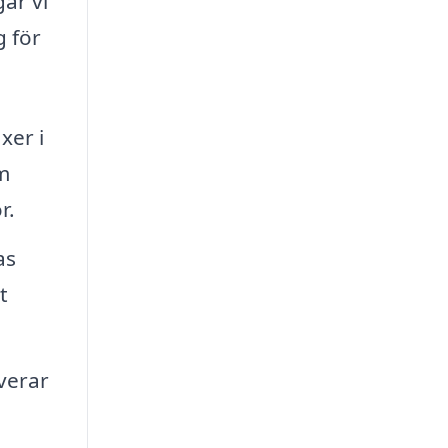
år vi
g för
xer i
m
r.
as
t
verar