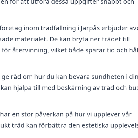
gen för att utföra dessa uppgifter snabbt och
retag inom trädfällning i Järpås erbjuder äv
ade materialet. De kan bryta ner trädet till
 för återvinning, vilket både sparar tid och hål
 ge råd om hur du kan bevara sundheten i di
 kan hjälpa till med beskärning av träd och bu
har en stor påverkan på hur vi upplever vår
sjukt träd kan förbättra den estetiska upplevel