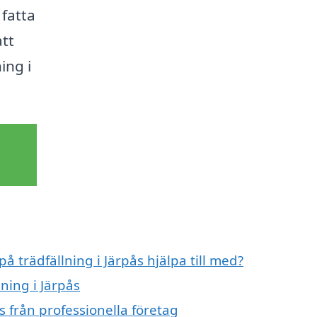
 fatta
att
ing i
å trädfällning i Järpås hjälpa till med?
lning i Järpås
s från professionella företag