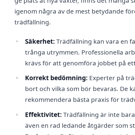
ge plats åt nya växter, finns det många s
igenom några av de mest betydande fördel
trädfällning.
Säkerhet:
Trädfällning kan vara en far
trånga utrymmen. Professionella arb
krävs för att genomföra jobbet på ett 
Korrekt bedömning:
Experter på trä
bort och vilka som bör bevaras. De k
rekommendera bästa praxis för träd
Effektivitet:
Trädfällning är inte bar
även en rad ledande åtgärder som st