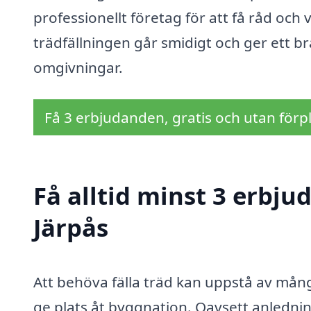
professionellt företag för att få råd och
trädfällningen går smidigt och ger ett b
omgivningar.
Få 3 erbjudanden, gratis och utan förpl
Få alltid minst 3 erbju
Järpås
Att behöva fälla träd kan uppstå av mång
ge plats åt byggnation. Oavsett anledning