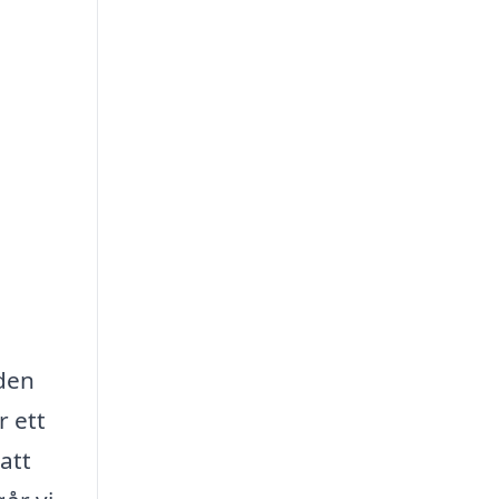
 den
r ett
att