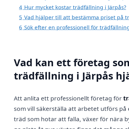
4
Hur mycket kostar trädfällning i Järpås?
5
Vad hjälper till att bestämma priset på tr
6
Sök efter en professionell för trädfällni
Vad kan ett företag som
trädfällning i Järpås hj
Att anlita ett professionellt företag för
tr
som vill säkerställa att arbetet utförs på
träd som hotar att falla, växer för nära 