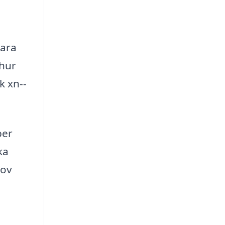
para
 hur
k xn--
per
ka
hov