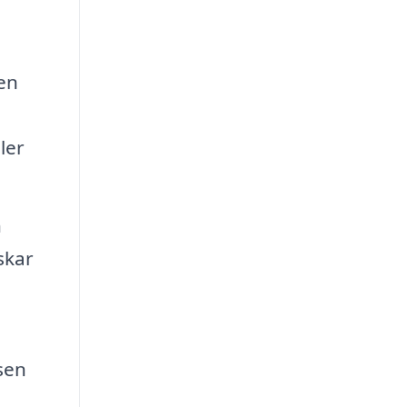
en
ler
n
skar
sen