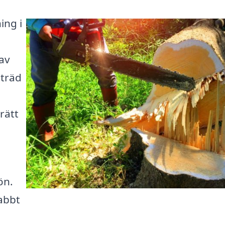
ing i
 av
 träd
 rätt
ön.
abbt