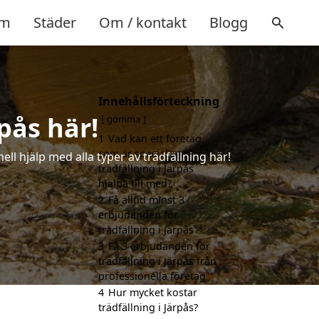
m
Städer
Om / kontakt
Blogg
Innehållsförteckning
rpås här!
gömma
1
Vad kan ett företag
som är specialiserat på
ell hjälp med alla typer av trädfällning här!
trädfällning i Järpås
hjälpa till med?
2
Få alltid minst 3
erbjudanden för
trädfällning i Järpås
3
Få 3 erbjudanden för
trädfällning i Järpås från
professionella företag
4
Hur mycket kostar
trädfällning i Järpås?