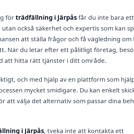
ag för
trädfällning i Järpås
får du inte bara ett
te, utan också säkerhet och expertis som kan s
hansen att ställa frågor och få vägledning om
 När du letar efter ett pålitligt företag, besö
d att hitta rätt tjänster i ditt område.
 viktigt, och med hjälp av en plattform som hjäl
processen mycket smidigare. Du kan enkelt skic
ör att välja det alternativ som passar dina be
ällning i Järpås
, tveka inte att kontakta ett