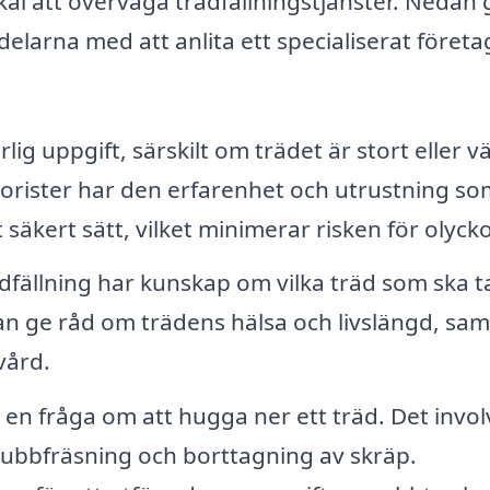
käl att överväga trädfällningstjänster. Nedan g
arna med att anlita ett specialiserat företa
lig uppgift, särskilt om trädet är stort eller vä
orister har den erfarenhet och utrustning so
säkert sätt, vilket minimerar risken för olycko
dfällning har kunskap om vilka träd som ska t
an ge råd om trädens hälsa och livslängd, sam
vård.
a en fråga om att hugga ner ett träd. Det invol
ubbfräsning och borttagning av skräp.