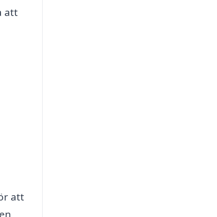
 att
ör att
sen