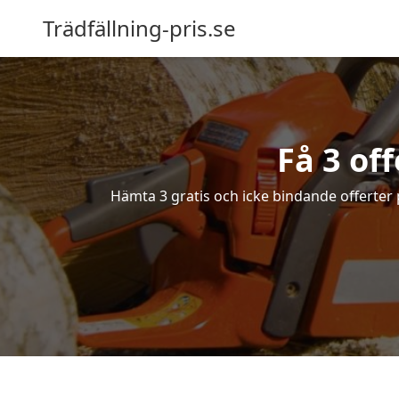
Trädfällning-pris.se
Få 3 off
Hämta 3 gratis och icke bindande offerter på