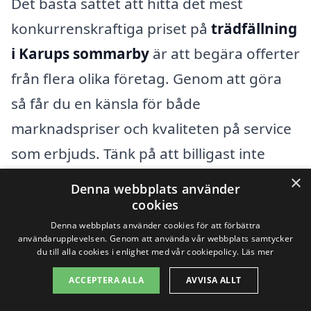
Det bästa sättet att hitta det mest
konkurrenskraftiga priset på
trädfällning
i Karups sommarby
är att begära offerter
från flera olika företag. Genom att göra
så får du en känsla för både
marknadspriser och kvaliteten på service
som erbjuds. Tänk på att billigast inte
alltid är bäst, så undersök recensioner
×
Denna webbplats använder
och referenser för att säkerställa att du
cookies
väljer ett pålitligt företag.
Denna webbplats använder cookies för att förbättra
användarupplevelsen. Genom att använda vår webbplats samtycker
du till alla cookies i enlighet med vår cookiepolicy.
Läs mer
Genom att ta hänsyn till dessa faktorer
ACCEPTERA ALLA
AVVISA ALLT
kan du bättre förbereda dig för