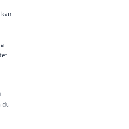
t kan
la
tet
i
n du