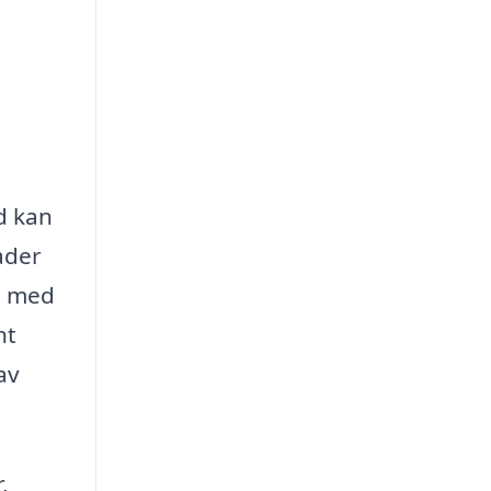
d kan
ader
lp med
nt
av
,