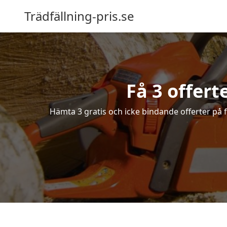
Trädfällning-pris.se
Få 3 offert
Hämta 3 gratis och icke bindande offerter på f