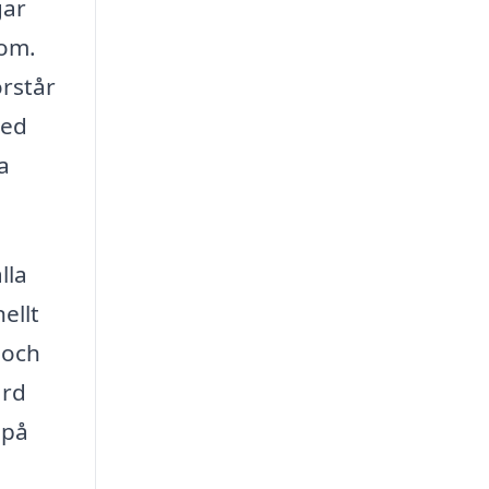
gar
dom.
örstår
med
a
lla
ellt
 och
ård
 på