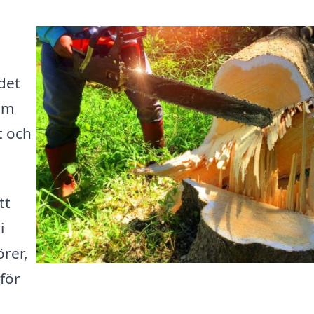
det
som
t och
tt
i
rer,
 för