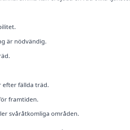
litet.
ing är nödvändig.
räd.
efter fällda träd.
för framtiden.
ller svåråtkomliga områden.