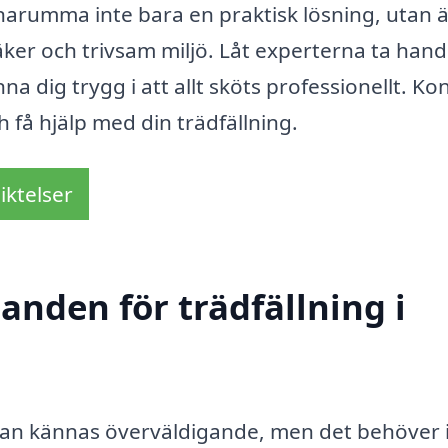
nnarumma inte bara en praktisk lösning, utan 
äker och trivsam miljö. Låt experterna ta han
na dig trygg i att allt sköts professionellt. Ko
h få hjälp med din trädfällning.
iktelser
danden för trädfällning i
 kan kännas överväldigande, men det behöver 