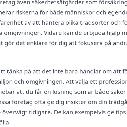
företag även säkerhetsåtgärder som försäkrin
nimerar riskerna för både människor och egen
rfarenhet av att hantera olika trädsorter och f
dda omgivningen. Vidare kan de erbjuda hjälp 
ket gör det enklare för dig att fokusera på andr
att tänka på att det inte bara handlar om att fä
iljön och omgivningen. Att välja ett profession
nebär att du får en lösning som är både säker
ssa företag ofta ge dig insikter om din trädg
 övervägt tidigare. De kan exempelvis ge tips
lla.