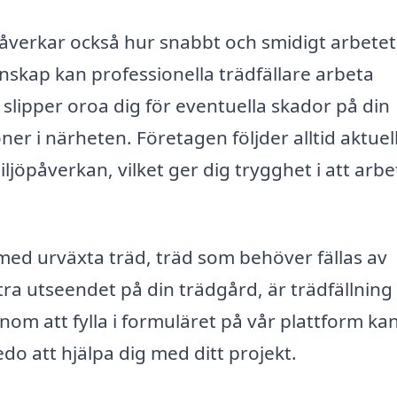
g påverkar också hur snabbt och smidigt arbete
skap kan professionella trädfällare arbeta
u slipper oroa dig för eventuella skador på din
er i närheten. Företagen följder alltid aktuel
iljöpåverkan, vilket ger dig trygghet i att arbe
med urväxta träd, träd som behöver fällas av
ttra utseendet på din trädgård, är trädfällning 
 att fylla i formuläret på vår plattform ka
do att hjälpa dig med ditt projekt.