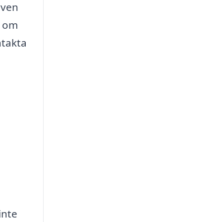
även
d om
ntakta
inte