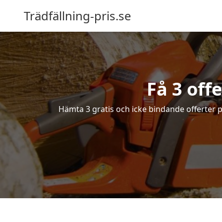
Trädfällning-pris.se
Få 3 off
Hämta 3 gratis och icke bindande offerter på 