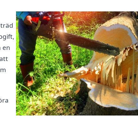
 träd
gift,
a en
att
om
öra