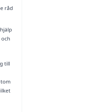
ge råd
hjälp
a och
 till
sutom
ilket