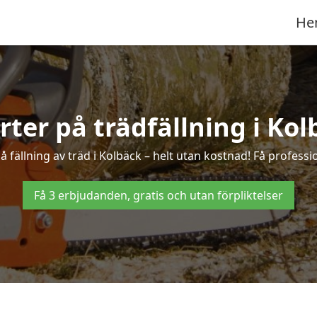
He
erter på trädfällning i Kol
fällning av träd i Kolbäck – helt utan kostnad! Få professio
Få 3 erbjudanden, gratis och utan förpliktelser