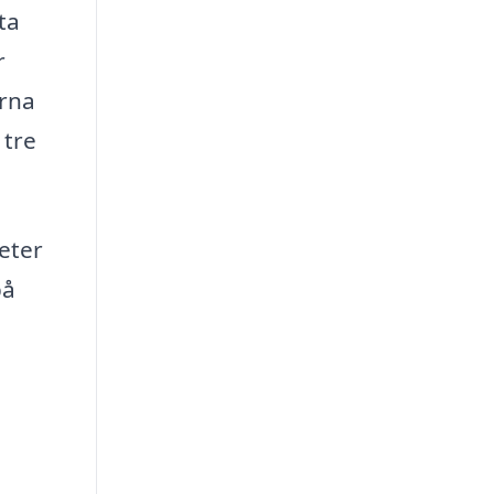
ta
r
erna
 tre
eter
på