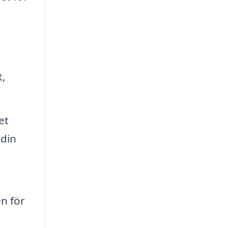
t,
et
 din
n för