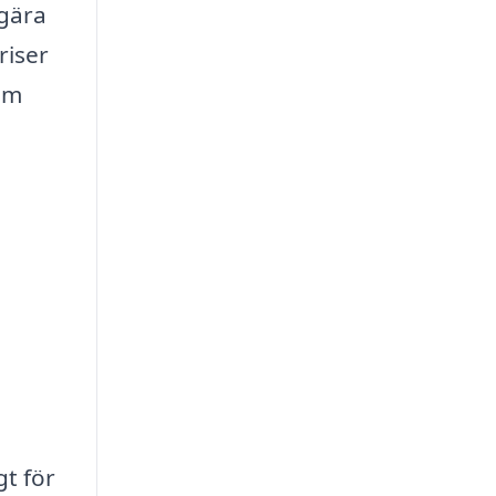
egära
riser
 om
gt för