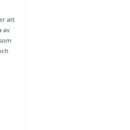
er att
a av
 som
och