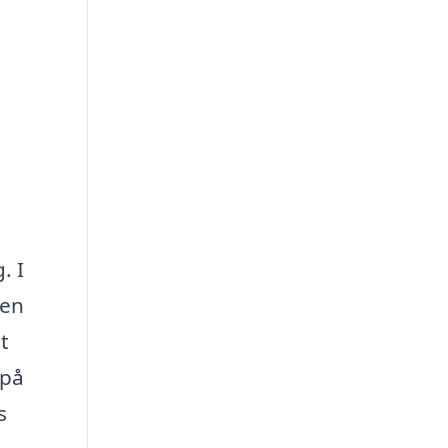
. I
den
t
 på
s