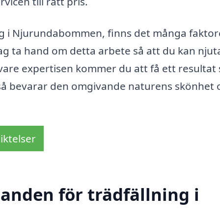
icen till rätt pris.
ing i Njurundabommen, finns det många faktor
etag ta hand om detta arbete så att du kan njut
vare expertisen kommer du att få ett resultat
ckså bevarar den omgivande naturens skönhet 
iktelser
danden för trädfällning i