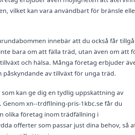
n, vilket kan vara användbart för bränsle elle
Njurundabommen innebär att du också får tillgån
te bara om att fälla träd, utan även om att f
 tillväxt och hälsa. Många företag erbjuder äv
 påskyndande av tillväxt för unga träd.
etag som kan ge dig en tydlig uppskattning av
 Genom xn--trdfllning-pris-1kbc.se får du
 olika företag inom trädfällning i
a offerter som passar just dina behov, så a