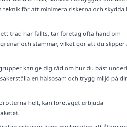
h teknik för att minimera riskerna och skydda
 ett träd har fällts, tar företag ofta hand om
 grenar och stammar, vilket gör att du slipper a
rupper kan ge dig råd om hur du bäst underh
 säkerställa en hälsosam och trygg miljö på di
ädrötterna helt, kan företaget erbjuda
aketet.
öretag erbjuder även möjligheten att återvinn