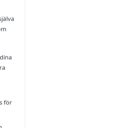
själva
nom
 dina
ra
s för
n.