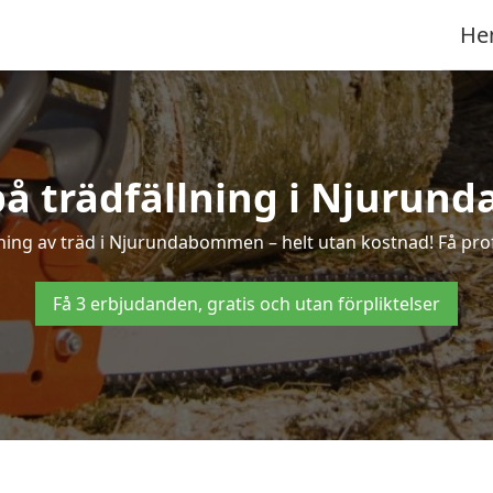
He
 på trädfällning i Njuru
ning av träd i Njurundabommen – helt utan kostnad! Få profe
Få 3 erbjudanden, gratis och utan förpliktelser