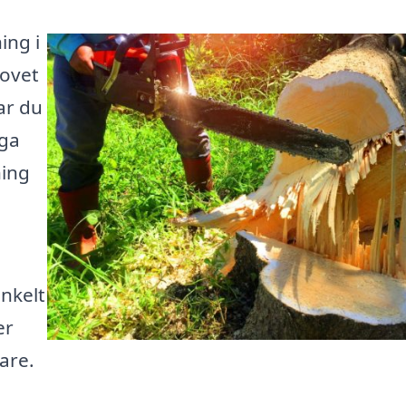
ing i
ovet
har du
iga
ning
nkelt
er
are.