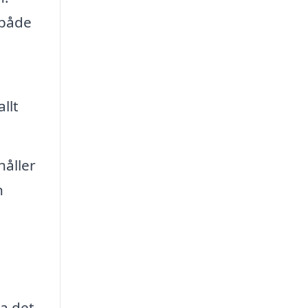
 både
llt
åller
n
a det