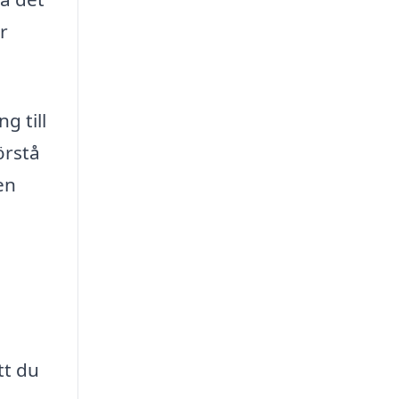
r
g till
örstå
en
tt du