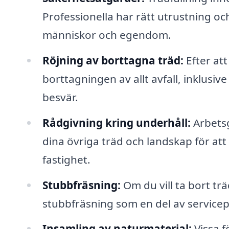
Professionella har rätt utrustning oc
människor och egendom.
Röjning av borttagna träd:
Efter att
borttagningen av allt avfall, inklusive
besvär.
Rådgivning kring underhåll:
Arbetsg
dina övriga träd och landskap för att
fastighet.
Stubbfräsning:
Om du vill ta bort tr
stubbfräsning som en del av servicep
Insamling av naturmaterial:
Vissa f