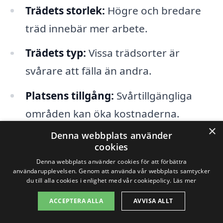
Trädets storlek:
Högre och bredare
träd innebär mer arbete.
Trädets typ:
Vissa trädsorter är
svårare att fälla än andra.
Platsens tillgång:
Svårtillgängliga
områden kan öka kostnaderna.
×
Denna webbplats använder
Avfallshantering:
Kostnader för
cookies
bortforsling av fällning.
Denna webbplats använder cookies för att förbättra
användarupplevelsen. Genom att använda vår webbplats samtycker
Utrustning och teknik:
Användning
du till alla cookies i enlighet med vår cookiepolicy.
Läs mer
av specialutrustning kan påverka
ACCEPTERA ALLA
AVVISA ALLT
priset.