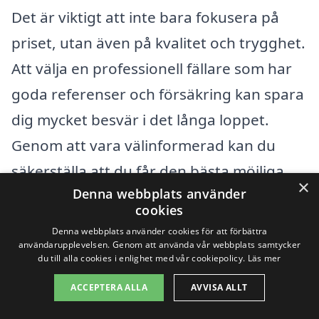
Det är viktigt att inte bara fokusera på
priset, utan även på kvalitet och trygghet.
Att välja en professionell fällare som har
goda referenser och försäkring kan spara
dig mycket besvär i det långa loppet.
Genom att vara välinformerad kan du
säkerställa att du får den bästa möjliga
×
Denna webbplats använder
tjänsten för
trädfällning i Norberg
.
cookies
Denna webbplats använder cookies för att förbättra
Få 3 erbjudanden, gratis och utan
användarupplevelsen. Genom att använda vår webbplats samtycker
du till alla cookies i enlighet med vår cookiepolicy.
Läs mer
förpliktelser
ACCEPTERA ALLA
AVVISA ALLT