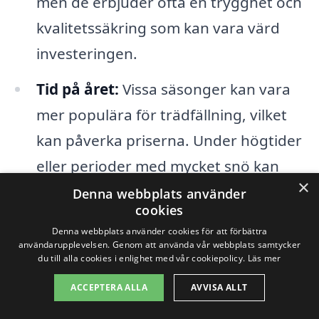
men de erbjuder ofta en trygghet och
kvalitetssäkring som kan vara värd
investeringen.
Tid på året:
Vissa säsonger kan vara
mer populära för trädfällning, vilket
kan påverka priserna. Under högtider
eller perioder med mycket snö kan
×
efterfrågan öka, vilket i sin tur kan
Denna webbplats använder
cookies
leda till högre kostnader.
Denna webbplats använder cookies för att förbättra
användarupplevelsen. Genom att använda vår webbplats samtycker
du till alla cookies i enlighet med vår cookiepolicy.
Läs mer
Genom att ta hänsyn till dessa faktorer
kan du enklare bedöma vad som ligger
ACCEPTERA ALLA
AVVISA ALLT
bakom prissättningen av
trädfällning i