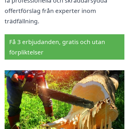
få professionella och skräddarsydda
offertförslag från experter inom
trädfällning.
Få 3 erbjudanden, gratis och utan
förpliktelser