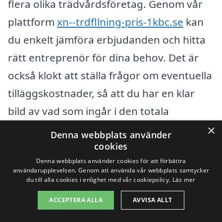
flera olika trädvårdsföretag. Genom vår
plattform
xn--trdfllning-pris-1kbc.se
kan
du enkelt jämföra erbjudanden och hitta
rätt entreprenör för dina behov. Det är
också klokt att ställa frågor om eventuella
tilläggskostnader, så att du har en klar
bild av vad som ingår i den totala
kostnaden.
×
Denna webbplats använder
cookies
Att investera i trädfällning i Rönneshytta
Denna webbplats använder cookies för att förbättra
användarupplevelsen. Genom att använda vår webbplats samtycker
kan verka som en stor utgift, men det kan
du till alla cookies i enlighet med vår cookiepolicy.
Läs mer
faktiskt spara dig tid och pengar i längden
ACCEPTERA ALLA
AVVISA ALLT
genom att förhindra framtida skador på