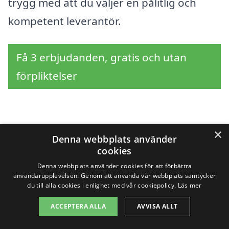
trygg med att du väljer en pålitlig och
kompetent leverantör.
Få 3 erbjudanden, gratis och utan
förpliktelser
Sök efter en
×
Denna webbplats använder
cookies
professionell för
Denna webbplats använder cookies för att förbättra
trädfällning i andra
användarupplevelsen. Genom att använda vår webbplats samtycker
du till alla cookies i enlighet med vår cookiepolicy.
Läs mer
städer nära Rydsgård
ACCEPTERA ALLA
AVVISA ALLT