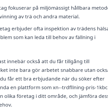
ag fokuserar på miljömässigt hållbara metode
rvinning av trä och andra material.
etag erbjuder ofta inspektion av trädens häls
roblem som kan leda till behov av fällning i
ast innebär också att du får tillgång till
ilket inte bara gör arbetet snabbare utan ocks
t du får ett bra erbjudande när du söker efter
ända en plattform som xn--trdfllning-pris-1kbc
ån olika företag i ditt område, och jämföra des
behov.