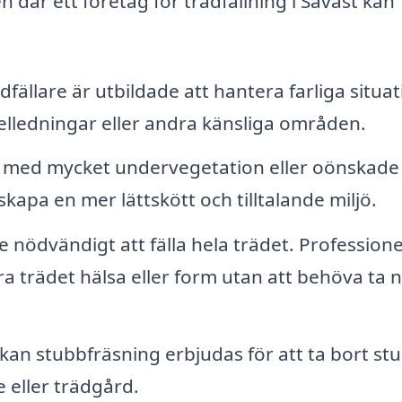
n där ett företag för trädfällning i Sävast kan
dfällare är utbildade att hantera farliga situat
elledningar eller andra känsliga områden.
med mycket undervegetation eller oönskade 
 skapa en mer lättskött och tilltalande miljö.
nte nödvändigt att fälla hela trädet. Professione
ra trädet hälsa eller form utan att behöva ta 
 kan stubbfräsning erbjudas för att ta bort st
 eller trädgård.