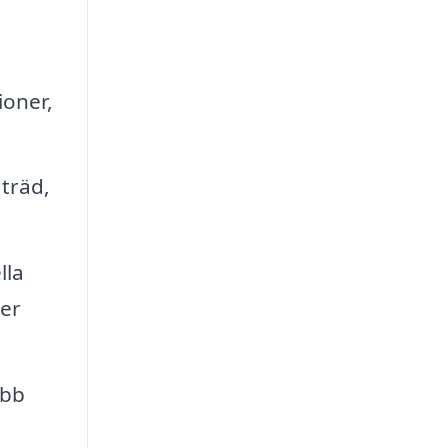
ioner,
träd,
lla
ner
ubb