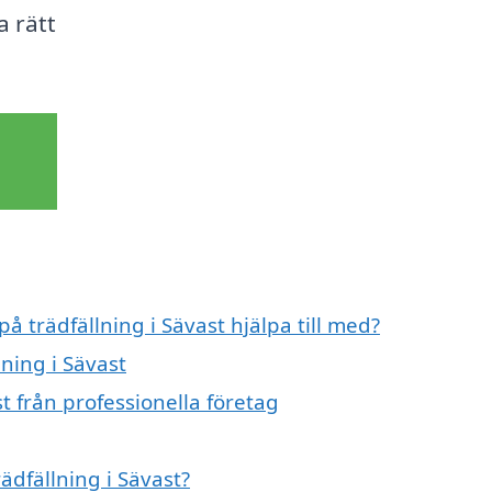
a rätt
å trädfällning i Sävast hjälpa till med?
lning i Sävast
t från professionella företag
ädfällning i Sävast?