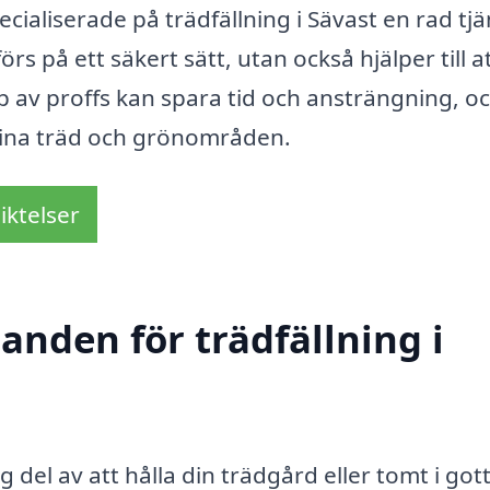
ialiserade på trädfällning i Sävast en rad tjä
rs på ett säkert sätt, utan också hjälper till a
älp av proffs kan spara tid och ansträngning, o
dina träd och grönområden.
iktelser
danden för trädfällning i
ig del av att hålla din trädgård eller tomt i got