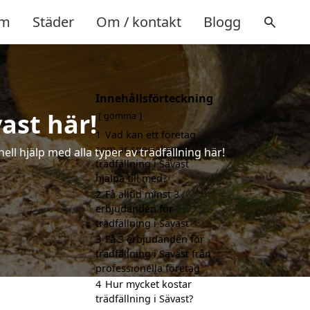
m
Städer
Om / kontakt
Blogg
Innehållsförteckning
vast här!
gömma
1
Vad kan ett företag
som är specialiserat på
ell hjälp med alla typer av trädfällning här!
trädfällning i Sävast
hjälpa till med?
2
Få alltid minst 3
erbjudanden för
trädfällning i Sävast
3
Få 3 erbjudanden för
trädfällning i Sävast från
professionella företag
4
Hur mycket kostar
trädfällning i Sävast?