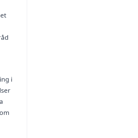
tet
råd
ing i
lser
ra
 som