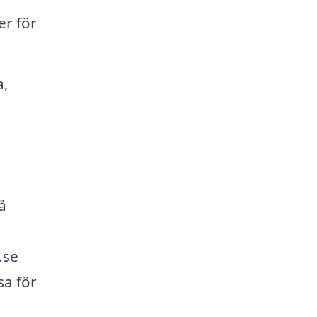
r för
a,
å
.se
sa för