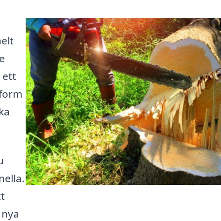
elt
de
 ett
tform
ika
u
nella.
t
r nya