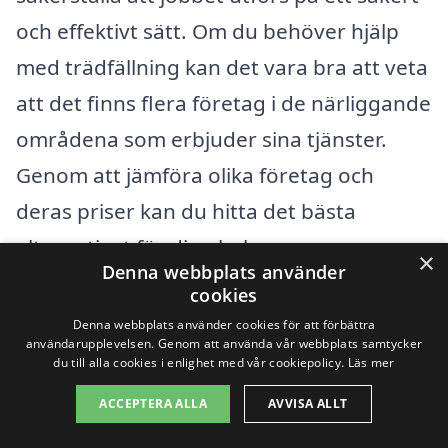
och effektivt sätt. Om du behöver hjälp
med trädfällning kan det vara bra att veta
att det finns flera företag i de närliggande
områdena som erbjuder sina tjänster.
Genom att jämföra olika företag och
deras priser kan du hitta det bästa
alternativet för dina behov.
×
Denna webbplats använder
cookies
Det är också bra att titta på riskerna med
Denna webbplats använder cookies för att förbättra
trädfällning och när det är lämpligt att
användarupplevelsen. Genom att använda vår webbplats samtycker
du till alla cookies i enlighet med vår cookiepolicy.
Läs mer
anlita en professionell. Här är några
ACCEPTERA ALLA
AVVISA ALLT
punkter att tänka på när du letar efter en