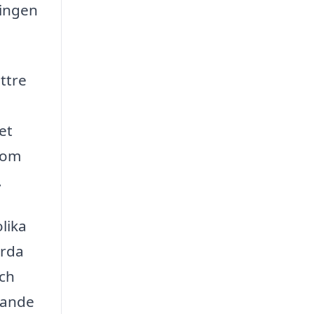
ningen
ttre
et
t om
.
lika
årda
och
mande