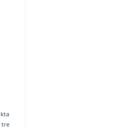
i
akta
 tre