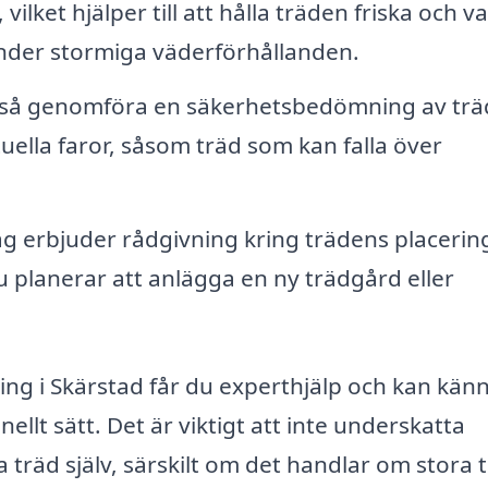
ilket hjälper till att hålla träden friska och v
nder stormiga väderförhållanden.
kså genomföra en säkerhetsbedömning av trä
uella faror, såsom träd som kan falla över
 erbjuder rådgivning kring trädens placerin
du planerar att anlägga en ny trädgård eller
ning i Skärstad får du experthjälp och kan kän
nellt sätt. Det är viktigt att inte underskatta
 träd själv, särskilt om det handlar om stora 