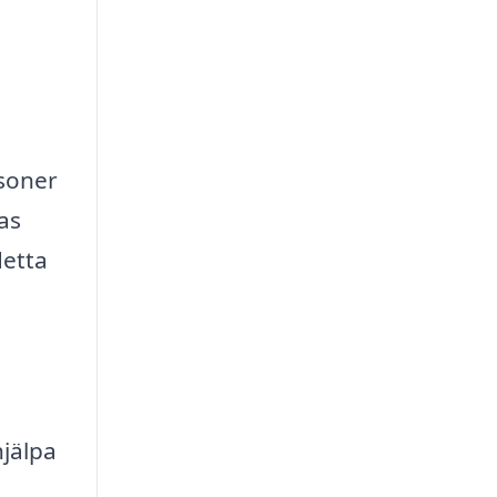
rsoner
as
detta
hjälpa