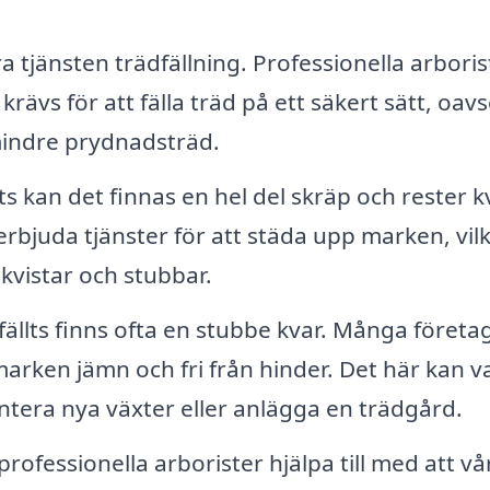
a tjänsten trädfällning. Professionella arboris
ävs för att fälla träd på ett säkert sätt, oavs
mindre prydnadsträd.
ts kan det finnas en hel del skräp och rester k
rbjuda tjänster för att städa upp marken, vil
 kvistar och stubbar.
 fällts finns ofta en stubbe kvar. Många företa
arken jämn och fri från hinder. Det här kan v
antera nya växter eller anlägga en trädgård.
professionella arborister hjälpa till med att v