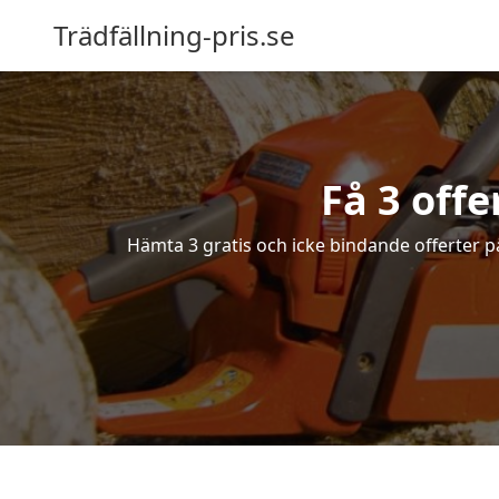
Trädfällning-pris.se
Få 3 offe
Hämta 3 gratis och icke bindande offerter på 