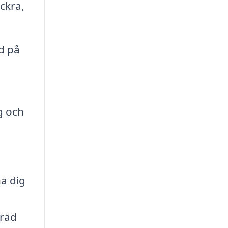
ackra,
d på
g och
na dig
träd