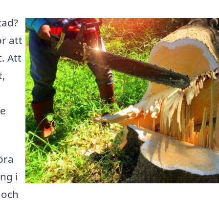
stad?
r att
. Att
t,
de
öra
ng i
l och