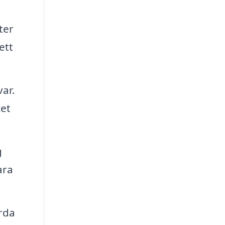
ter
ett
var.
ket
g
ara
årda