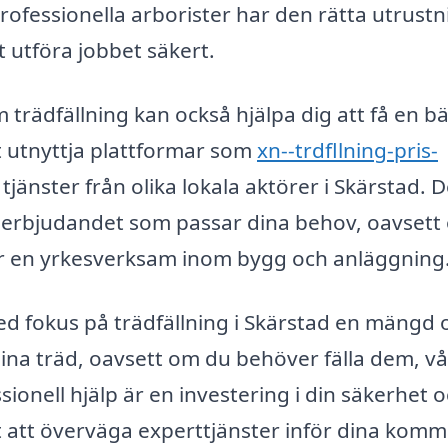
rofessionella arborister har den rätta utrust
 utföra jobbet säkert.
m trädfällning kan också hjälpa dig att få en bä
 utnyttja plattformar som
xn--trdfllning-pris-
jänster från olika lokala aktörer i Skärstad. D
sta erbjudandet som passar dina behov, oavset
r en yrkesverksam inom bygg och anläggning
 fokus på trädfällning i Skärstad en mängd o
dina träd, oavsett om du behöver fälla dem, v
sionell hjälp är en investering i din säkerhet 
ärt att överväga experttjänster inför dina kom