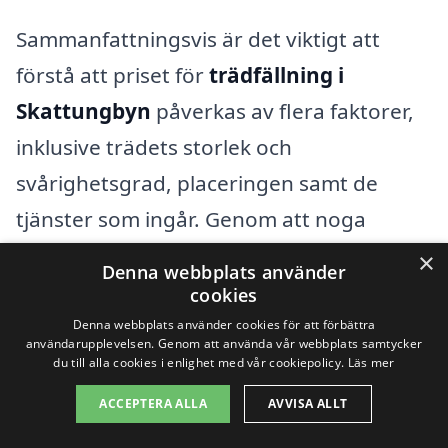
Sammanfattningsvis är det viktigt att
förstå att priset för
trädfällning i
Skattungbyn
påverkas av flera faktorer,
inklusive trädets storlek och
svårighetsgrad, placeringen samt de
tjänster som ingår. Genom att noga
överväga dessa aspekter kan du göra ett
×
Denna webbplats använder
välinformerat val och hitta det bästa
cookies
erbjudandet för dina behov.
Denna webbplats använder cookies för att förbättra
användarupplevelsen. Genom att använda vår webbplats samtycker
du till alla cookies i enlighet med vår cookiepolicy.
Läs mer
Få 3 erbjudanden, gratis och utan
ACCEPTERA ALLA
AVVISA ALLT
förpliktelser