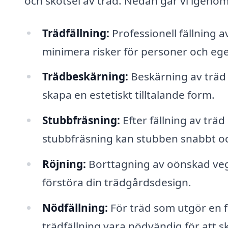
och skötsel av träd. Nedan går vi igeno
Trädfällning:
Professionell fällning a
minimera risker för personer och e
Trädbeskärning:
Beskärning av träd f
skapa en estetiskt tilltalande form.
Stubbfräsning:
Efter fällning av träd
stubbfräsning kan stubben snabbt och
Röjning:
Borttagning av oönskad vege
förstöra din trädgårdsdesign.
Nödfällning:
För träd som utgör en f
trädfällning vara nödvändig för att