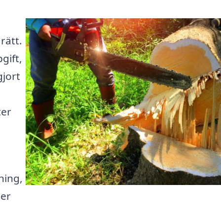
rätt.
gift,
gjort
t
ter
ning,
ter