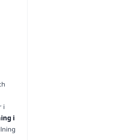
ch
 i
ing i
llning