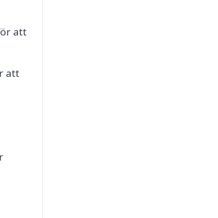
ör att
r att
r