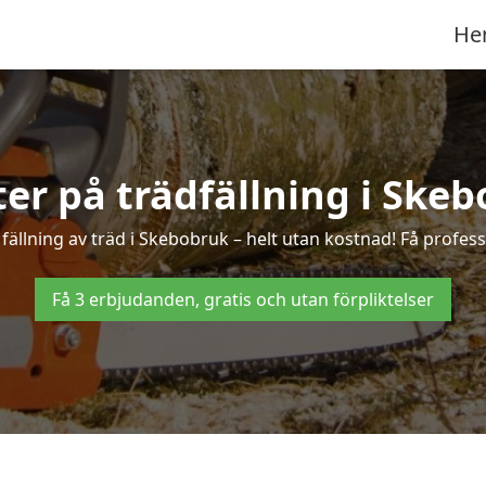
He
ter på trädfällning i Ske
ällning av träd i Skebobruk – helt utan kostnad! Få professi
Få 3 erbjudanden, gratis och utan förpliktelser