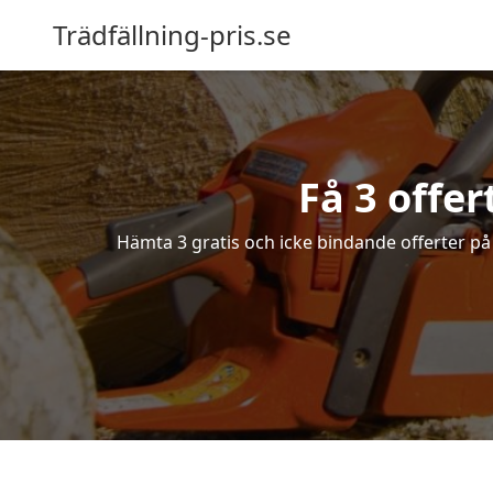
Trädfällning-pris.se
Få 3 offer
Hämta 3 gratis och icke bindande offerter på f