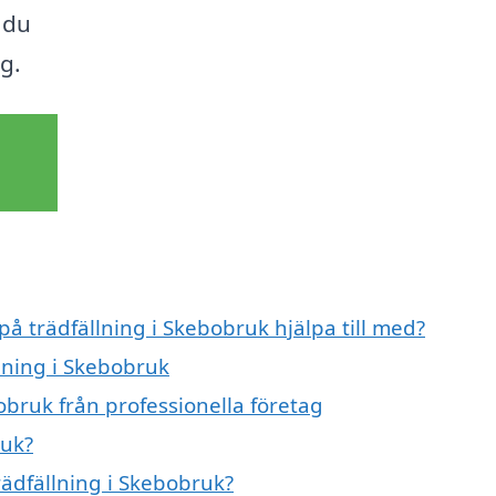
 du
g.
på trädfällning i Skebobruk hjälpa till med?
llning i Skebobruk
obruk från professionella företag
ruk?
rädfällning i Skebobruk?