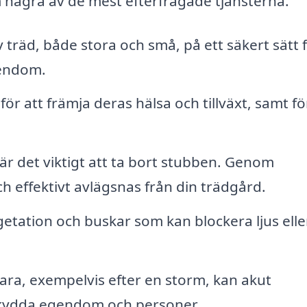
m några av de mest efterfrågade tjänsterna.
v träd, både stora och små, på ett säkert sätt f
gendom.
ör att främja deras hälsa och tillväxt, samt fö
 är det viktigt att ta bort stubben. Genom
 effektivt avlägsnas från din trädgård.
tation och buskar som kan blockera ljus elle
ara, exempelvis efter en storm, kan akut
 skydda egendom och personer.