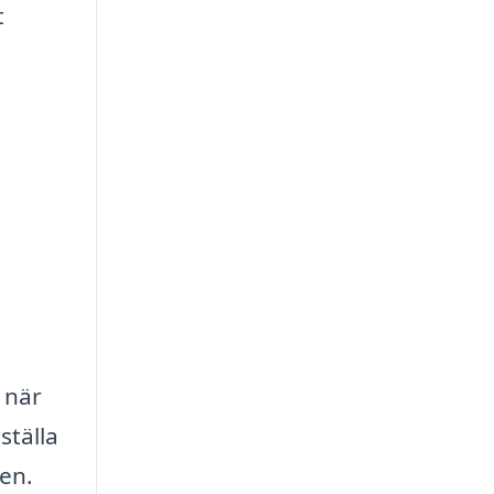
t
 när
ställa
den.