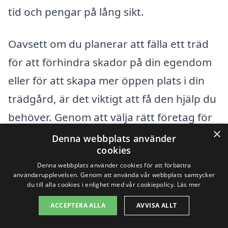
tid och pengar på lång sikt.
Oavsett om du planerar att fälla ett träd
för att förhindra skador på din egendom
eller för att skapa mer öppen plats i din
trädgård, är det viktigt att få den hjälp du
behöver. Genom att välja rätt företag för
×
trädfällning i Skee
kan du säkerställa att
Denna webbplats använder
cookies
du får ett bra resultat till ett rimligt pris.
Denna webbplats använder cookies för att förbättra
användarupplevelsen. Genom att använda vår webbplats samtycker
du till alla cookies i enlighet med vår cookiepolicy.
Läs mer
Få 3 erbjudanden, gratis och utan
ACCEPTERA ALLA
AVVISA ALLT
förpliktelser