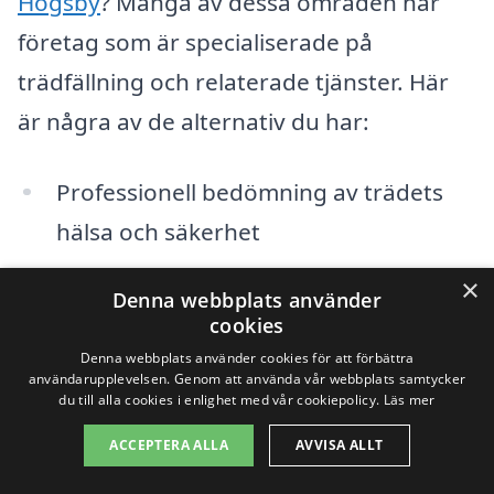
Högsby
? Många av dessa områden har
företag som är specialiserade på
trädfällning och relaterade tjänster. Här
är några av de alternativ du har:
Professionell bedömning av trädets
hälsa och säkerhet
Fällning av träd på ett säkert och
×
Denna webbplats använder
effektivt sätt
cookies
Denna webbplats använder cookies för att förbättra
Rensning och bortforsling av
användarupplevelsen. Genom att använda vår webbplats samtycker
du till alla cookies i enlighet med vår cookiepolicy.
Läs mer
träddiagram och skräp
ACCEPTERA ALLA
AVVISA ALLT
Stubbfräsning för att eliminera