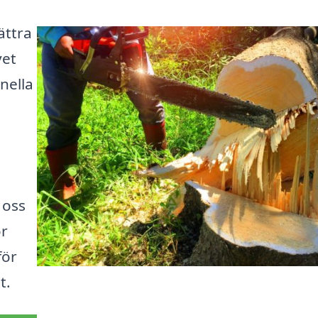
ättra
vet
onella
 oss
ör
för
t.