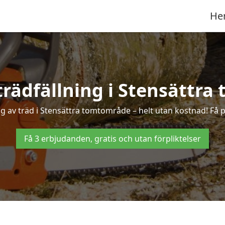
He
 trädfällning i Stensättr
g av träd i Stensättra tomtområde – helt utan kostnad! Få pr
Få 3 erbjudanden, gratis och utan förpliktelser