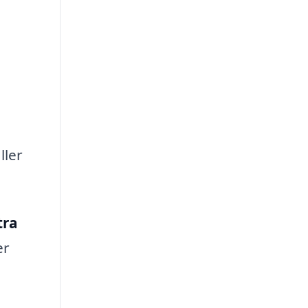
ller
tra
er