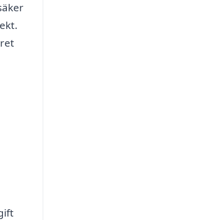
 säker
ekt.
ret
ift