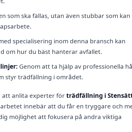
t.
en som ska fällas, utan även stubbar som kan
kapsarbete.
med specialisering inom denna bransch kan
åd om hur du bäst hanterar avfallet.
injer:
Genom att ta hjälp av professionella hå
m styr trädfällning i området.
att anlita experter för
trädfällning i Stensät
ra arbetet innebär att du får en tryggare och m
r dig möjlighet att fokusera på andra viktiga