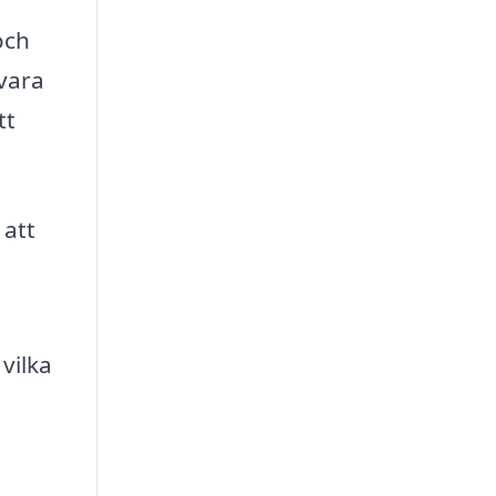
och
 vara
tt
 att
vilka