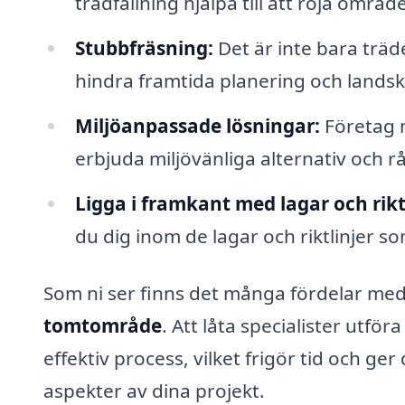
trädfällning hjälpa till att röja område
Stubbfräsning:
Det är inte bara träd
hindra framtida planering och lands
Miljöanpassade lösningar:
Företag 
erbjuda miljövänliga alternativ och r
Ligga i framkant med lagar och riktl
du dig inom de lagar och riktlinjer so
Som ni ser finns det många fördelar med 
tomtområde
. Att låta specialister utfö
effektiv process, vilket frigör tid och ge
aspekter av dina projekt.