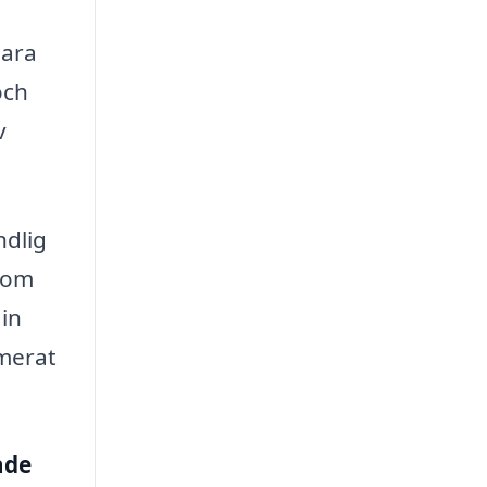
bara
och
v
ndlig
 som
in
rmerat
åde