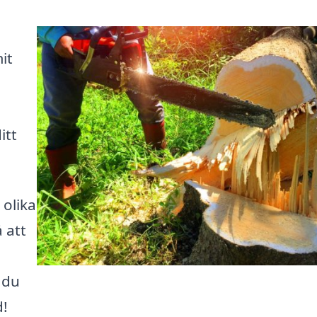
it
itt
 olika
 att
 du
d!