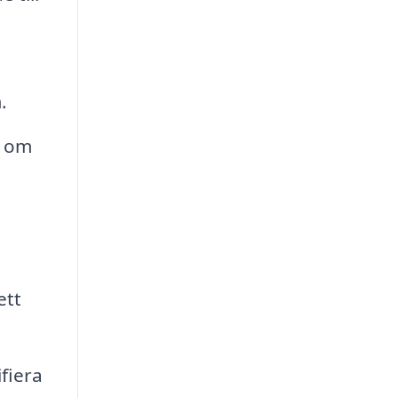
.
d om
ett
fiera