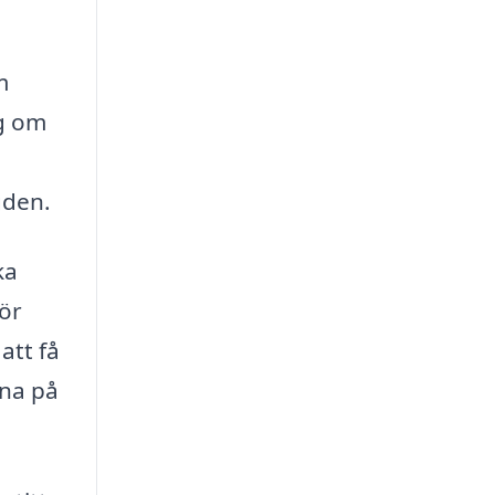
m
ig om
gden.
ka
för
att få
rna på