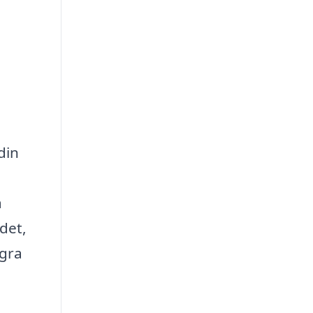
din
a
det,
ågra