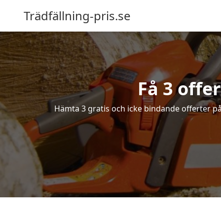
Trädfällning-pris.se
Få 3 offe
Hämta 3 gratis och icke bindande offerter på f