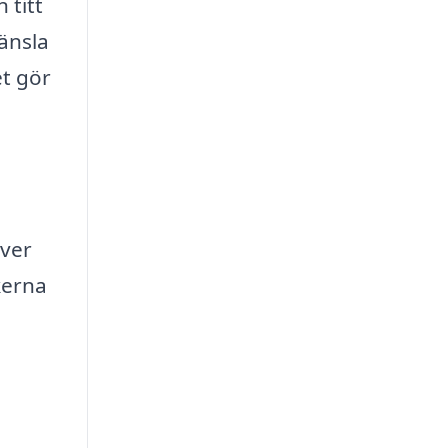
 titt
änsla
et gör
över
kerna