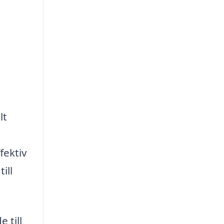
lt
fektiv
ill
 till