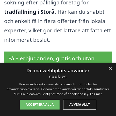
sökning efter pålitliga företag för
trädfällning i Storå
. Här kan du snabbt
och enkelt få in flera offerter från lokala
experter, vilket gör det lättare att fatta ett
informerat beslut.
Få 3 erbjudanden, gratis och utan
förpliktelser
×
Denna webbplats använder
cookies
Denna webbplats använder cookies för att förbättra
användarupplevelsen. Genom att använda vår webbplats samtycker
Sök efter en
du till alla cookies i enlighet med vår cookiepolicy.
Läs mer
ACCEPTERA ALLA
AVVISA ALLT
professionell för