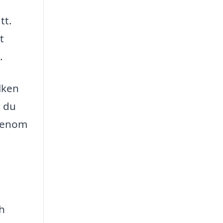
tt.
t
.
lken
 du
 Genom
t
h