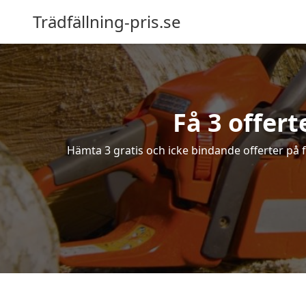
Trädfällning-pris.se
Få 3 offert
Hämta 3 gratis och icke bindande offerter på fä