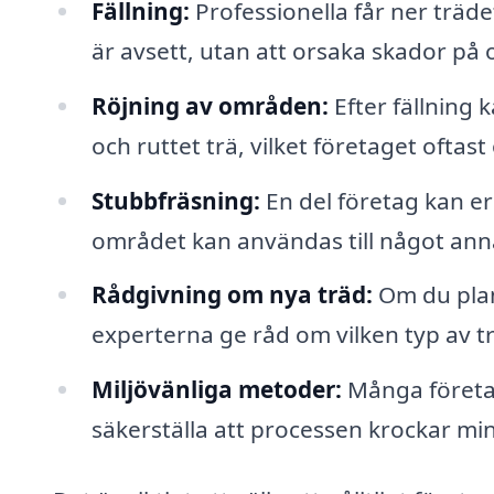
Fällning:
Professionella får ner trädet 
är avsett, utan att orsaka skador på
Röjning av områden:
Efter fällning
och ruttet trä, vilket företaget oftast
Stubbfräsning:
En del företag kan erb
området kan användas till något anna
Rådgivning om nya träd:
Om du plan
experterna ge råd om vilken typ av t
Miljövänliga metoder:
Många företag
säkerställa att processen krockar m