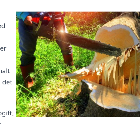
ed
er
malt
s det
gift,
r
a