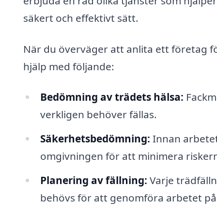
erbjuda en rad olika tjänster som hjälper
säkert och effektivt sätt.
När du överväger att anlita ett företag f
hjälp med följande:
Bedömning av trädets hälsa:
Fackmä
verkligen behöver fällas.
Säkerhetsbedömning:
Innan arbetet
omgivningen för att minimera risker
Planering av fällning:
Varje trädfäll
behövs för att genomföra arbetet på e