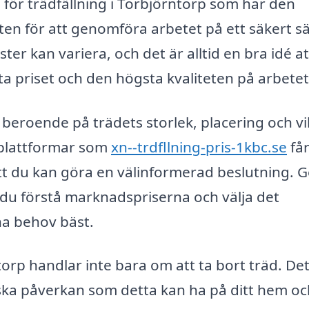
tag för trädfällning i Torbjörntorp som har den
n för att genomföra arbetet på ett säkert sä
er kan variera, och det är alltid en bra idé at
sta priset och den högsta kvaliteten på arbetet
 beroende på trädets storlek, placering och vi
 plattformar som
xn--trdfllning-pris-1kbc.se
får
r att du kan göra en välinformerad beslutning.
n du förstå marknadspriserna och välja det
na behov bäst.
ntorp handlar inte bara om att ta bort träd. De
ska påverkan som detta kan ha på ditt hem oc