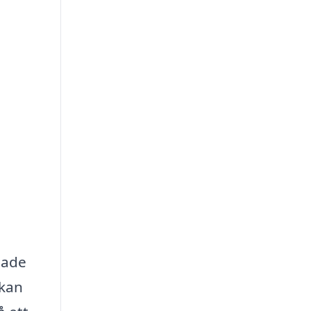
adade
 kan