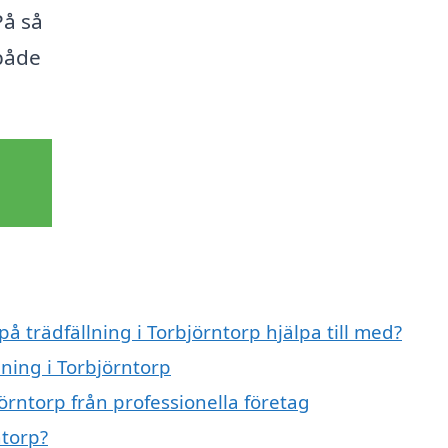
På så
 både
på trädfällning i Torbjörntorp hjälpa till med?
lning i Torbjörntorp
örntorp från professionella företag
ntorp?