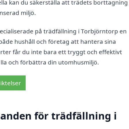
la kan du säkerställa att trädets borttagning
nserad miljö.
ialiserade på trädfällning i Torbjörntorp en
både hushåll och företag att hantera sina
er får du inte bara ett tryggt och effektivt
älla och förbättra din utomhusmiljö.
iktelser
danden för trädfällning i