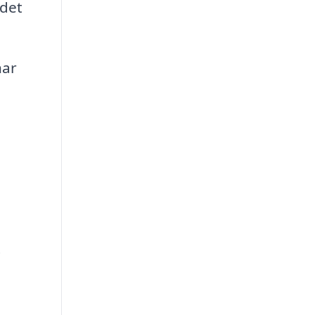
 det
nar
t