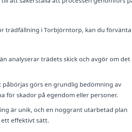
 till att säkerställa att processen genomförs p
ör trädfällning i Torbjörntorp, kan du förvänta
n analyserar trädets skick och avgör om det
 påbörjas görs en grundlig bedömning av
na för skador på egendom eller personer.
ning är unik, och en noggrant utarbetad plan
tt effektivt sätt.