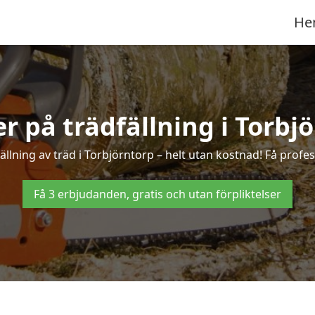
He
er på trädfällning i Torbj
llning av träd i Torbjörntorp – helt utan kostnad! Få profess
Få 3 erbjudanden, gratis och utan förpliktelser