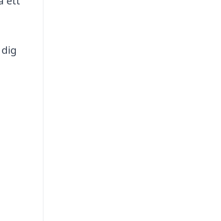
å ett
 dig