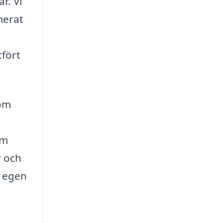
r. Vi
merat
tfört
 om
om
r och
å egen