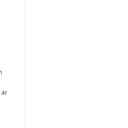
m
 är