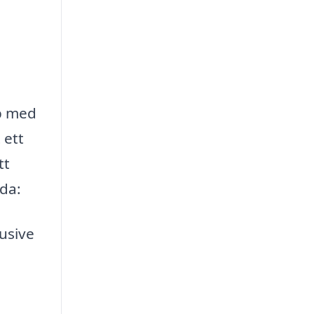
lp med
 ett
tt
uda:
lusive