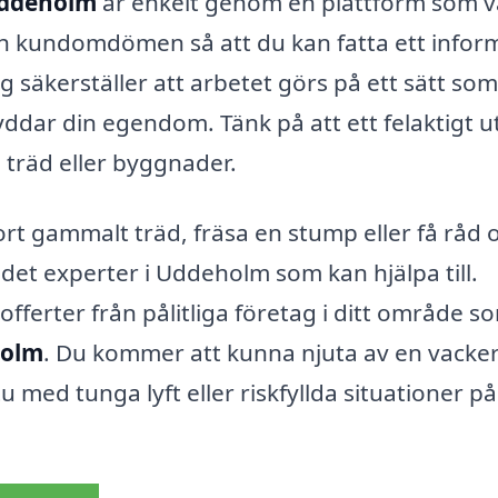
 Uddeholm
är enkelt genom en plattform som vå
 och kundomdömen så att du kan fatta ett infor
tag säkerställer att arbetet görs på ett sätt som
dar din egendom. Tänk på att ett felaktigt u
 träd eller byggnader.
ort gammalt träd, fräsa en stump eller få råd
 det experter i Uddeholm som kan hjälpa till.
offerter från pålitliga företag i ditt område s
holm
. Du kommer att kunna njuta av en vacke
 med tunga lyft eller riskfyllda situationer p