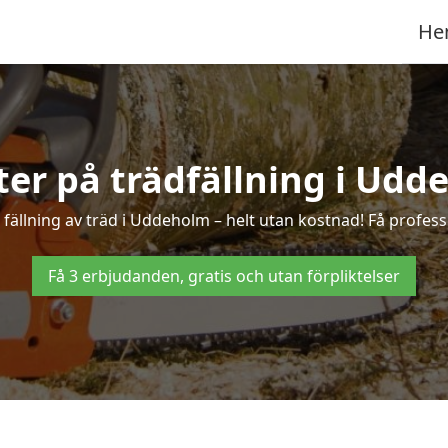
He
rter på trädfällning i Udd
fällning av träd i Uddeholm – helt utan kostnad! Få professio
Få 3 erbjudanden, gratis och utan förpliktelser