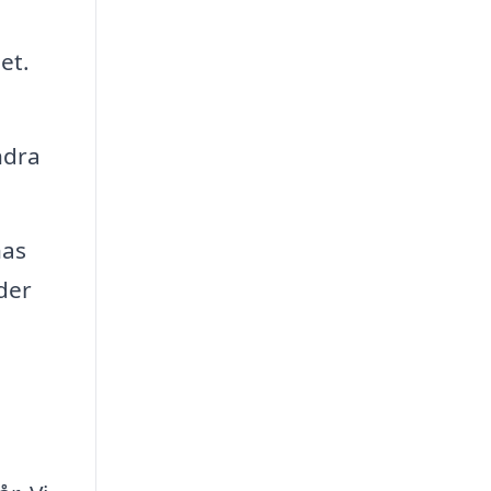
det.
ndra
nas
der