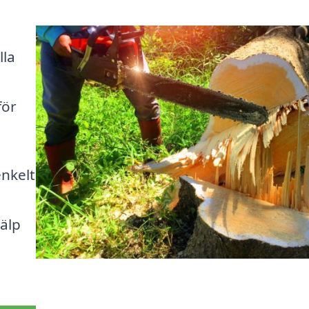
lla
för
enkelt
jälp