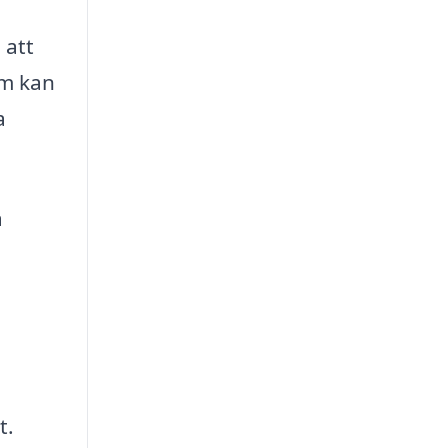
 att
om kan
a
a
t.