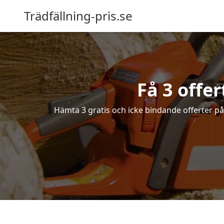
Trädfällning-pris.se
Få 3 offe
Hämta 3 gratis och icke bindande offerter på 