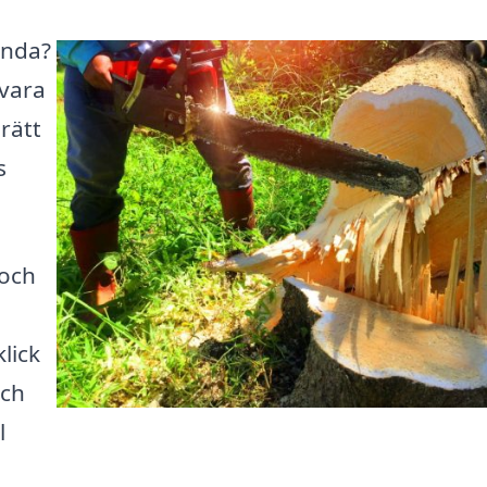
landa?
 vara
 rätt
s
 och
lick
och
l