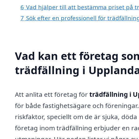
6
Vad hjälper till att bestämma priset på t
7
Sök efter en professionell för trädfälln
Vad kan ett företag som
trädfällning i Upplanda
Att anlita ett företag för
trädfällning i 
för både fastighetsägare och föreningar.
riskfaktor, speciellt om de är sjuka, döda
företag inom trädfällning erbjuder en ra
utmaningar. Här nedan listar vi några av