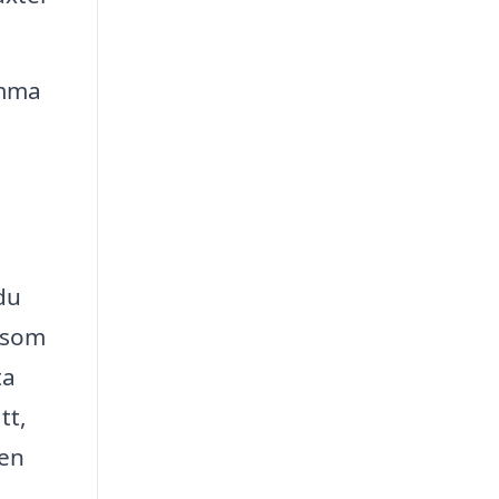
amma
du
g som
ta
tt,
 en