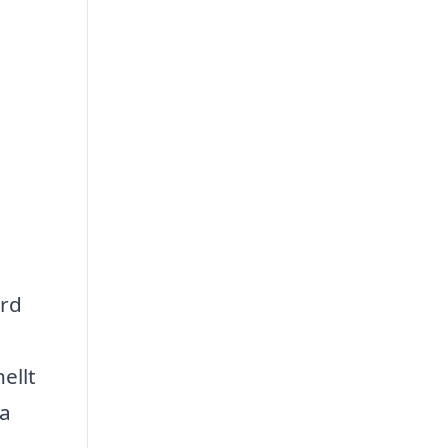
ärd
ellt
sa