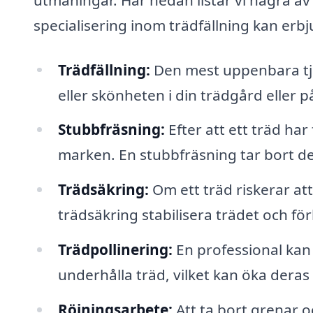
specialisering inom trädfällning kan erbj
Trädfällning:
Den mest uppenbara tjän
eller skönheten i din trädgård eller p
Stubbfräsning:
Efter att ett träd har
marken. En stubbfräsning tar bort de
Trädsäkring:
Om ett träd riskerar att
trädsäkring stabilisera trädet och fö
Trädpollinering:
En professional kan 
underhålla träd, vilket kan öka deras 
Röjningsarbete:
Att ta bort grenar o