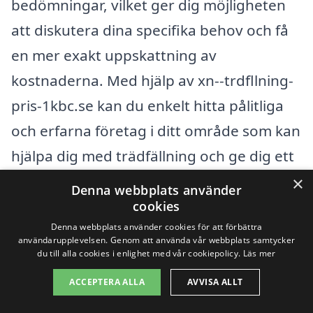
bedömningar, vilket ger dig möjligheten
att diskutera dina specifika behov och få
en mer exakt uppskattning av
kostnaderna. Med hjälp av xn--trdfllning-
pris-1kbc.se kan du enkelt hitta pålitliga
och erfarna företag i ditt område som kan
hjälpa dig med trädfällning och ge dig ett
bra erbjudande. Tveka inte att fylla i en
×
Denna webbplats använder
förfrågan för att få erbjudanden som
cookies
Denna webbplats använder cookies för att förbättra
passar just dina behov.
användarupplevelsen. Genom att använda vår webbplats samtycker
du till alla cookies i enlighet med vår cookiepolicy.
Läs mer
Få 3 erbjudanden, gratis och utan
ACCEPTERA ALLA
AVVISA ALLT
förpliktelser