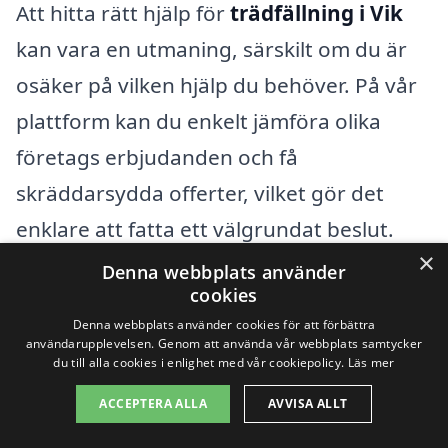
Att hitta rätt hjälp för
trädfällning i Vik
kan vara en utmaning, särskilt om du är
osäker på vilken hjälp du behöver. På vår
plattform kan du enkelt jämföra olika
företags erbjudanden och få
skräddarsydda offerter, vilket gör det
enklare att fatta ett välgrundat beslut.
×
Det är viktigt att välja ett erfaret företag
Denna webbplats använder
cookies
som kan hantera trädfällning på ett
Denna webbplats använder cookies för att förbättra
säkert och effektivt sätt. När du söker
användarupplevelsen. Genom att använda vår webbplats samtycker
du till alla cookies i enlighet med vår cookiepolicy.
Läs mer
efter tjänster för trädfällning är det även
bra att veta att det finns flera andra
ACCEPTERA ALLA
AVVISA ALLT
städer i närheten där du kan hitta