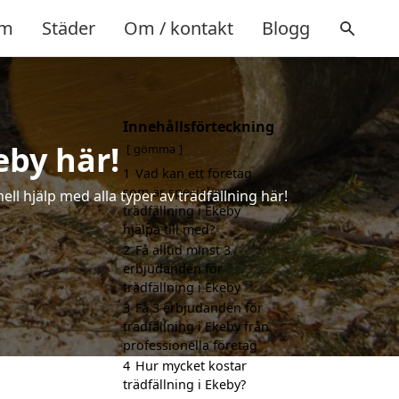
m
Städer
Om / kontakt
Blogg
Innehållsförteckning
eby här!
gömma
1
Vad kan ett företag
som är specialiserat på
ll hjälp med alla typer av trädfällning här!
trädfällning i Ekeby
hjälpa till med?
2
Få alltid minst 3
erbjudanden för
trädfällning i Ekeby
3
Få 3 erbjudanden för
trädfällning i Ekeby från
professionella företag
4
Hur mycket kostar
trädfällning i Ekeby?