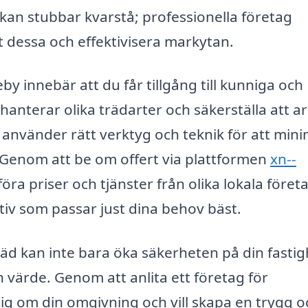
 kan stubbar kvarstå; professionella företag
t dessa och effektivisera markytan.
keby innebär att du får tillgång till kunniga och
nterar olika trädarter och säkerställa att a
De använder rätt verktyg och teknik för att min
t. Genom att be om offert via plattformen
xn--
ra priser och tjänster från olika lokala föret
nativ som passar just dina behov bäst.
träd kan inte bara öka säkerheten på din fastig
 värde. Genom att anlita ett företag för
 dig om din omgivning och vill skapa en trygg o