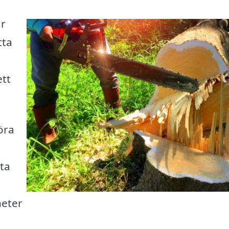
ar
tta
ett
öra
sta
heter