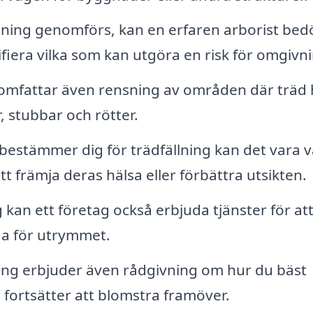
lning genomförs, kan en erfaren arborist be
ifiera vilka som kan utgöra en risk för omgivn
 omfattar även rensning av områden där träd 
r, stubbar och rötter.
estämmer dig för trädfällning kan det vara v
t främja deras hälsa eller förbättra utsikten.
g kan ett företag också erbjuda tjänster för at
ga för utrymmet.
ng erbjuder även rådgivning om hur du bäst
 fortsätter att blomstra framöver.