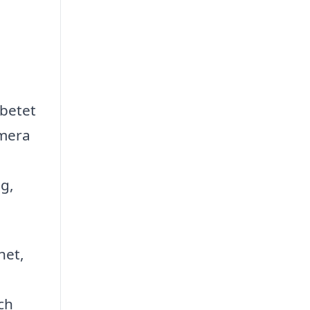
rbetet
imera
ag,
het,
ch