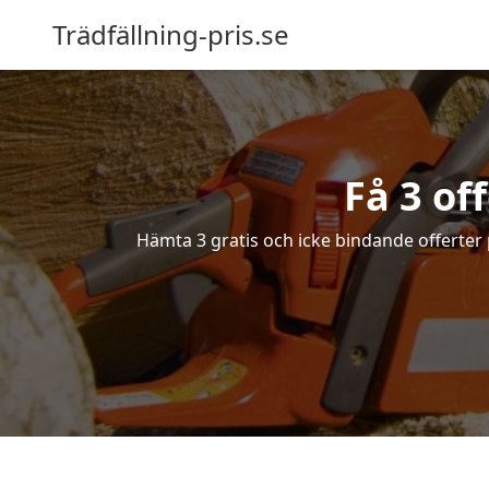
Trädfällning-pris.se
Få 3 of
Hämta 3 gratis och icke bindande offerter p