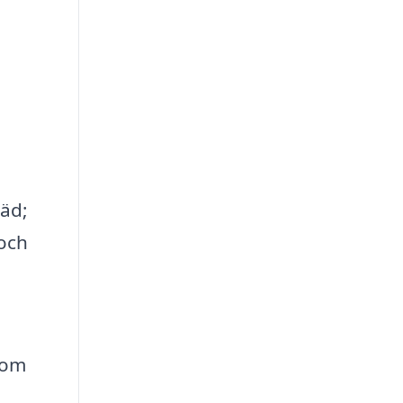
räd;
 och
som