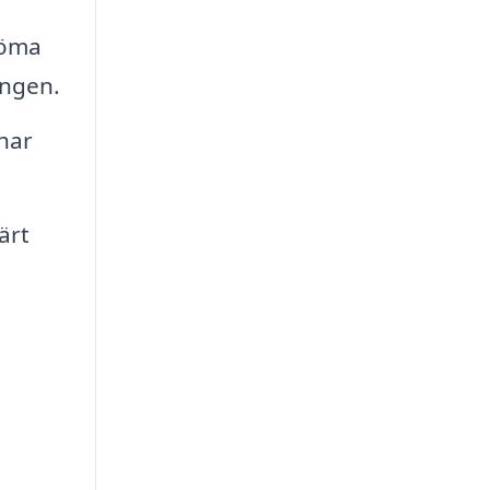
döma
ingen.
har
ärt
t