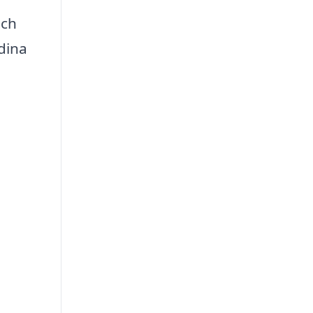
och
 dina