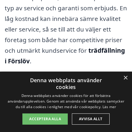
typ av service och garanti som erbjuds. En
låg kostnad kan innebära sämre kvalitet
eller service, så se till att du väljer ett
företag som både har competitive priser
och utmärkt kundservice för
trädfällning
i Förslöv
.
×
Denna webbplats använder
Få 3 erbjudanden, gratis och utan
cookies
förpliktelser
Denna webbplats använder cookies för att förbättra
användarupplevelsen. Genom att använda vår webbplats samtycker
du till alla cookies i enlighet med vår cookiepolicy.
Läs mer
ACCEPTERA ALLA
AVVISA ALLT
Sök efter en