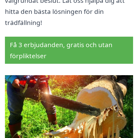
välgrundat beslut. Låt oss hjälpa dig att
hitta den bästa lösningen för din
trädfällning!
Få 3 erbjudanden, gratis och utan
förpliktelser