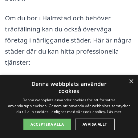
Om du bor i Halmstad och behöver
trädfällning kan du också överväga
företag i närliggande städer. Här är några
städer där du kan hitta professionella
tjänster:
×
Laholm
Denna webbplats använder
cookies
Hylte
Denna webbplats använder cookies för att förbättra
användarupplevelsen. Genom att använda vår webbplats samtycker
Varberg
du till alla cookies i enlighet med vår cookiepolicy.
Läs mer
ACCEPTERA ALLA
AVVISA ALLT
Falkenberg