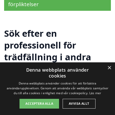
förpliktelser
Sök efter en
professionell för
trädfällning i andra
städer nära Hedesunda
×
Denna webbplats använder
cookies
Denna webbplats använder cookies för att förbättra
Att hitta hjälp för
trädfällning i
användarupplevelsen. Genom att använda vår webbplats samtycker
du till alla cookies i enlighet med vår cookiepolicy.
Läs mer
Hedesunda
kan verka som en utmaning,
ACCEPTERA ALLA
AVVISA ALLT
men det finns många alternativ i