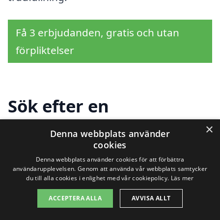
Få 3 erbjudanden, gratis och utan
förpliktelser
Sök efter en
professionell för
×
Denna webbplats använder
cookies
trädfällning i andra
Denna webbplats använder cookies för att förbättra
städer nära Hjälmared
användarupplevelsen. Genom att använda vår webbplats samtycker
du till alla cookies i enlighet med vår cookiepolicy.
Läs mer
ACCEPTERA ALLA
AVVISA ALLT
Om du är ute efter trädfällning i