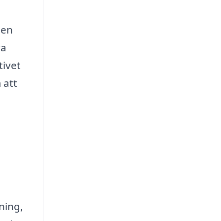
 en
ra
tivet
 att
ning,