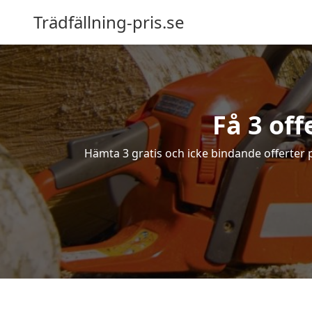
Trädfällning-pris.se
Få 3 off
Hämta 3 gratis och icke bindande offerter på