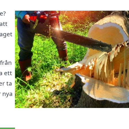
ge?
att
taget
 från
a ett
er ta
r nya