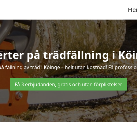
He
erter på trädfällning i Kö
 fällning av träd i Köinge – helt utan kostnad! Få profession
Få 3 erbjudanden, gratis och utan förpliktelser