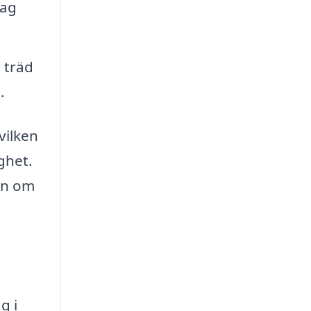
tag
 träd
.
vilken
ghet.
ion om
g i