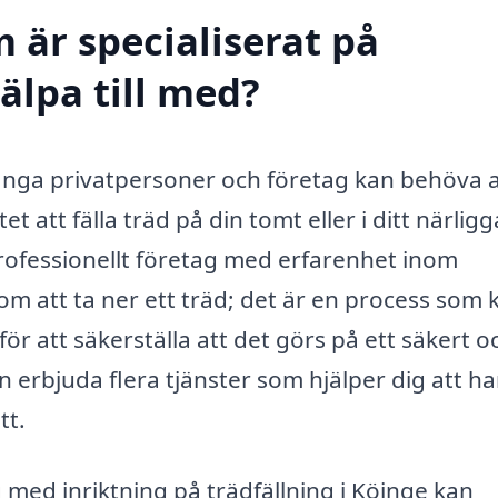
 är specialiserat på
jälpa till med?
många privatpersoner och företag kan behöva 
et att fälla träd på din tomt eller i ditt närlig
professionellt företag med erfarenhet inom
om att ta ner ett träd; det är en process som 
 att säkerställa att det görs på ett säkert o
kan erbjuda flera tjänster som hjälper dig att h
tt.
 med inriktning på trädfällning i Köinge kan