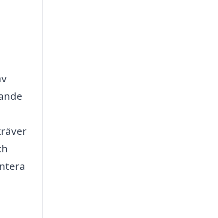
av
gande
kräver
ch
antera