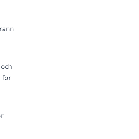
grann
g och
 för
ör