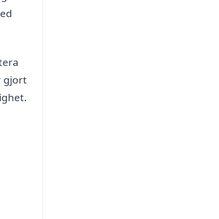
med
tera
 gjort
tighet.