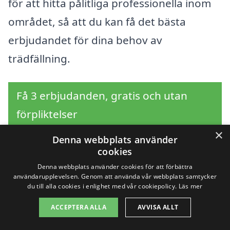
för att hitta pålitliga professionella inom
området, så att du kan få det bästa
erbjudandet för dina behov av
trädfällning.
Få 3 erbjudanden, gratis och utan
förpliktelser
×
Denna webbplats använder
cookies
Sök efter en
Denna webbplats använder cookies för att förbättra
användarupplevelsen. Genom att använda vår webbplats samtycker
du till alla cookies i enlighet med vår cookiepolicy.
Läs mer
professionell för
ACCEPTERA ALLA
AVVISA ALLT
trädfällning i andra