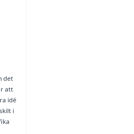
m det
r att
bra idé
ilt i
fika