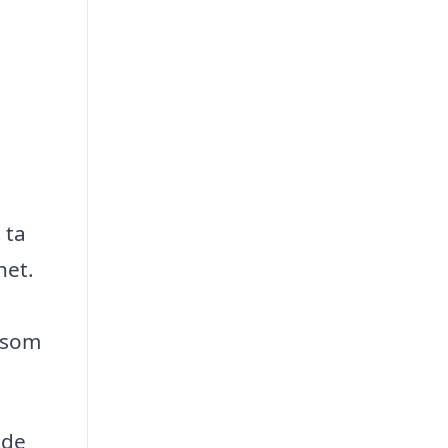
 ta
het.
r som
 de