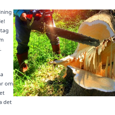
llning
le!
etag
om
.
na
ar om
et
ta det