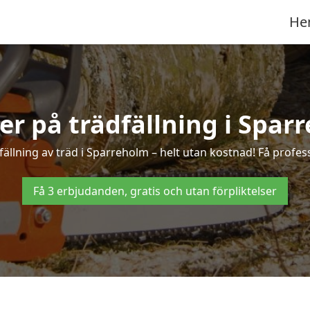
He
ter på trädfällning i Spar
ällning av träd i Sparreholm – helt utan kostnad! Få professi
Få 3 erbjudanden, gratis och utan förpliktelser