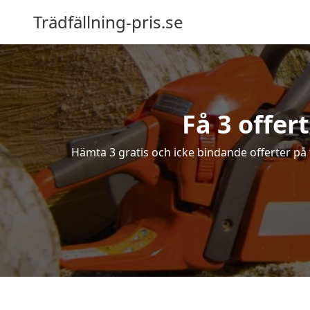
Trädfällning-pris.se
Få 3 offer
Hämta 3 gratis och icke bindande offerter på f