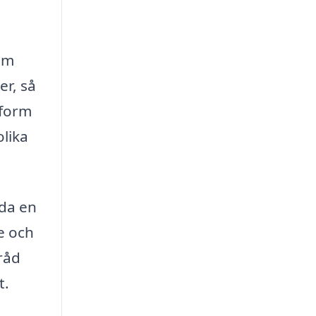
 om
er, så
tform
olika
uda en
e och
 råd
t.