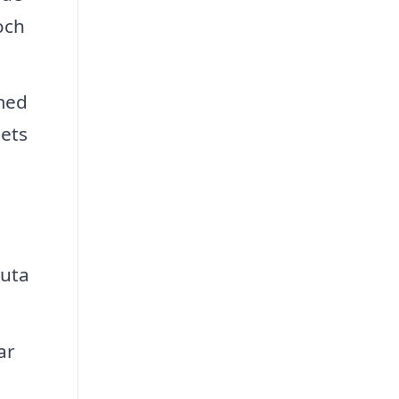
och
 med
dets
juta
ar