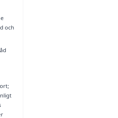
de
äd och
råd
ort;
nligt
s
er