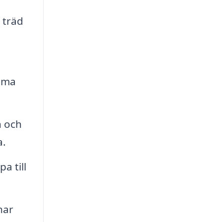
 träd
döma
n och
a.
a till
nar