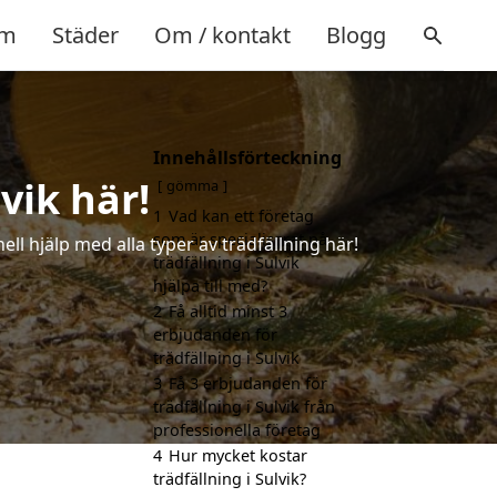
m
Städer
Om / kontakt
Blogg
Innehållsförteckning
lvik här!
gömma
1
Vad kan ett företag
som är specialiserat på
ell hjälp med alla typer av trädfällning här!
trädfällning i Sulvik
hjälpa till med?
2
Få alltid minst 3
erbjudanden för
trädfällning i Sulvik
3
Få 3 erbjudanden för
trädfällning i Sulvik från
professionella företag
4
Hur mycket kostar
trädfällning i Sulvik?