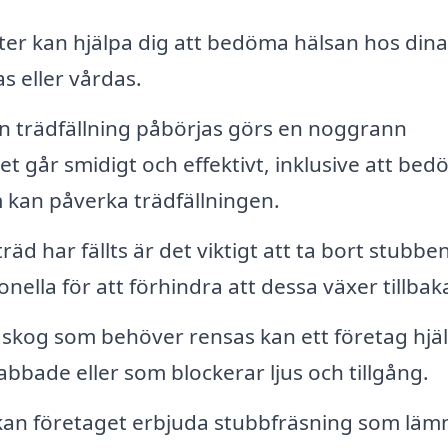
er kan hjälpa dig att bedöma hälsan hos dina
s eller vårdas.
n trädfällning påbörjas görs en noggrann
tet går smidigt och effektivt, inklusive att be
kan påverka trädfällningen.
träd har fällts är det viktigt att ta bort stubbe
onella för att förhindra att dessa växer tillbak
skog som behöver rensas kan ett företag hjälp
bbade eller som blockerar ljus och tillgång.
 kan företaget erbjuda stubbfräsning som läm