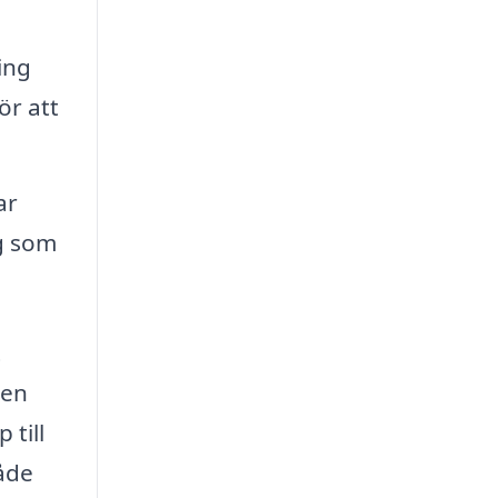
ing
ör att
ar
ig som
t
 en
 till
både