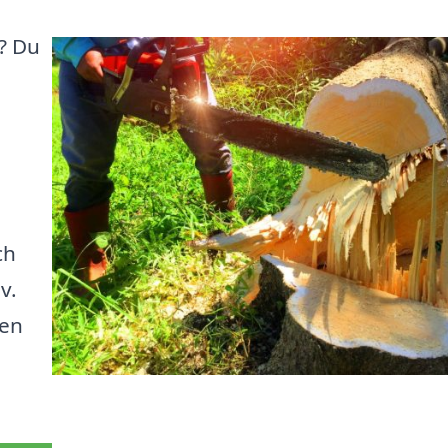
k? Du
ch
v.
 en