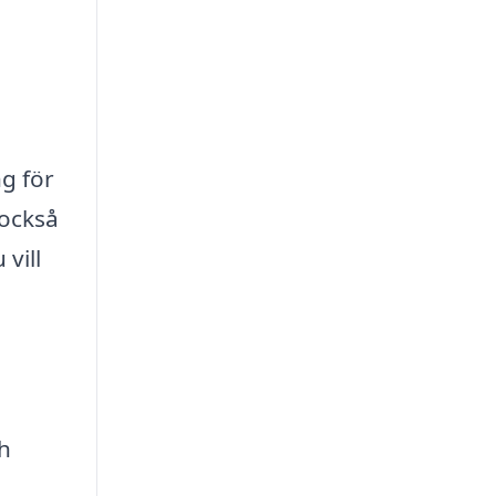
g för
 också
vill
h