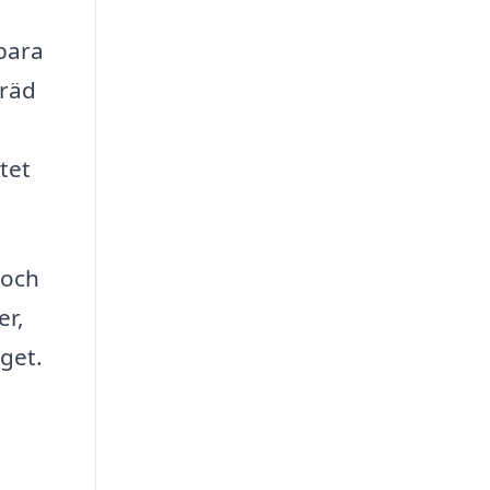
bara
träd
tet
 och
er,
dget.