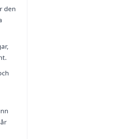
ar den
a
ar,
nt.
och
ann
går