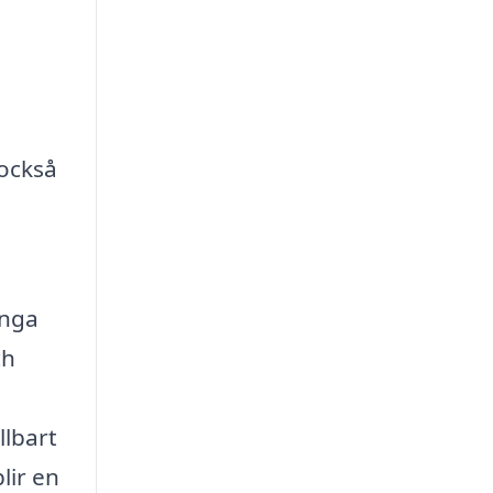
 också
nga
ch
a
llbart
lir en