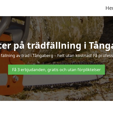
He
ter på trädfällning i Tån
ällning av träd i Tångaberg – helt utan kostnad! Få professi
Få 3 erbjudanden, gratis och utan förpliktelser