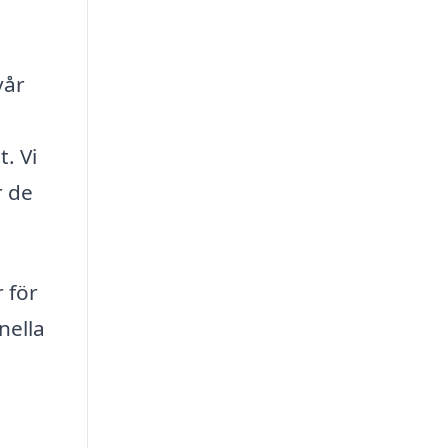
vår
. Vi
r de
 för
nella