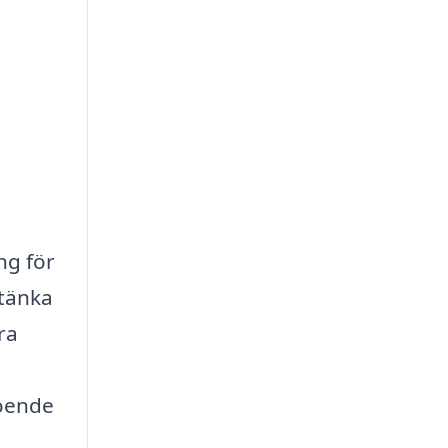
ng för
 tänka
ra
roende