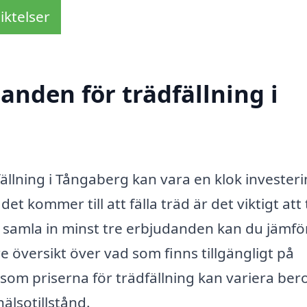
iktelser
danden för trädfällning i
dfällning i Tångaberg kan vara en klok investeri
t kommer till att fälla träd är det viktigt att
 samla in minst tre erbjudanden kan du jämfö
tre översikt över vad som finns tillgängligt på
ersom priserna för trädfällning kan variera be
älsotillstånd.