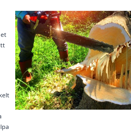
det
tt
kelt
a
älpa