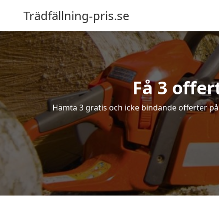
Trädfällning-pris.se
Få 3 offer
Hämta 3 gratis och icke bindande offerter på f