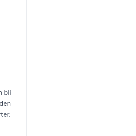
 bli
åden
ter.